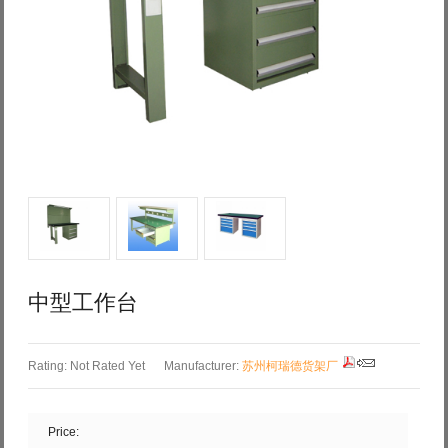
Log in with Facebook
Forgot your password?
Forgot your username?
中型工作台
Rating: Not Rated Yet
Manufacturer:
苏州柯瑞德货架厂
Price: