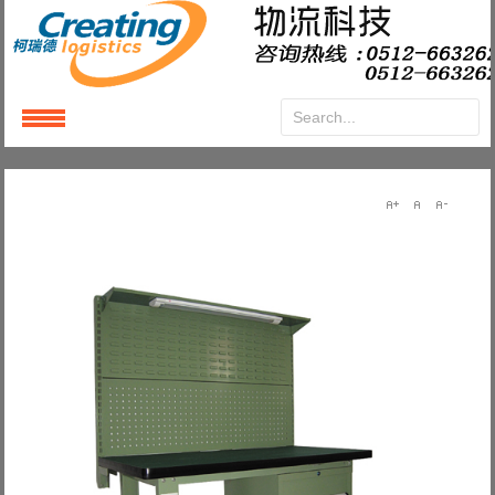
Login
or
Register
User Name
Password
Remember Me