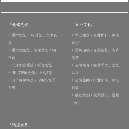
「仓储货架」
「企业文化」
+
重型货架
/
模具架
/
立体仓
+
早安物语
/
企业周刊
/
物流
库
知识
+
重力式货架
/
阁楼货架
/
钢
+
爱柯瑞德
/
专题策划
/
客户
平台
问答
+
仓库输送系统
/
托盘货架
+
公司简介
/
经营理念
/
团队
+
RFID智能仓储
/
中B货架
风采
+
电子标签拣选
/
IWMS管理
+
公司新闻
/
行业新闻
/
热点
系统
时事
+
成功案例
/
联系我们
/
视频
中心
「物流设备」