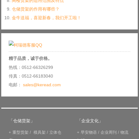
阁楼货架的适用范围及特点
仓储货架的作用有哪些？
金牛送福，喜迎新春，我们开工啦！
精于品质，诚于价格。
热线：0512-66326299
传真：0512-66183040
电邮：
sales@keread.com
「仓储货架」
「企业文化」
+
重型货架
/
模具架
/
立体仓
+
早安物语
/
企业周刊
/
物流