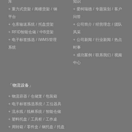
库
知识
+
重力式货架
/
阁楼货架
/
钢
+
爱柯瑞德
/
专题策划
/
客户
平台
问答
+
仓库输送系统
/
托盘货架
+
公司简介
/
经营理念
/
团队
+
RFID智能仓储
/
中B货架
风采
+
电子标签拣选
/
IWMS管理
+
公司新闻
/
行业新闻
/
热点
系统
时事
+
成功案例
/
联系我们
/
视频
中心
「物流设备」
+
物流容器
/
仓储笼
/
包装箱
+
电子标签拣选系统
/
工位器具
+
流水线
/
线棒系统
/
智能仓储
+
塑料托盘
/
工具柜
/
工作桌
+
周转箱
/
零件盒
/
钢托盘
/
托盘