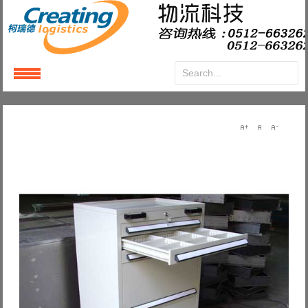
Login
or
Register
User Name
Password
Remember Me