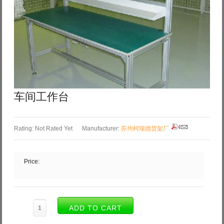
Log in with Facebook
Forgot your password?
Forgot your username?
车间工作台
Rating: Not Rated Yet
Manufacturer:
苏州柯瑞德货架厂
Price: