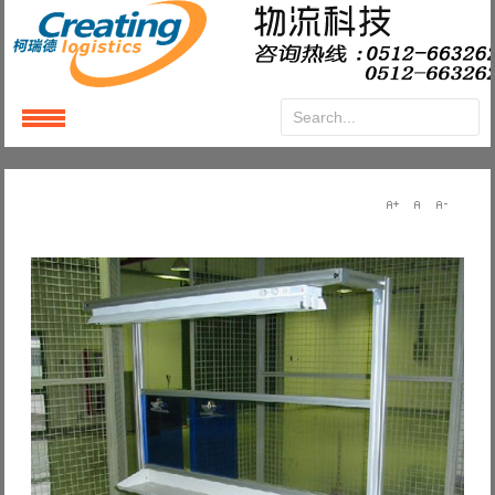
Login
or
Register
User Name
Password
Remember Me