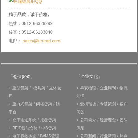
精于品质，诚于价格。
热线：0512-66326299
传真：0512-66183040
电邮：
sales@keread.com
「仓储货架」
「企业文化」
+
重型货架
/
模具架
/
立体仓
+
早安物语
/
企业周刊
/
物流
库
知识
+
重力式货架
/
阁楼货架
/
钢
+
爱柯瑞德
/
专题策划
/
客户
平台
问答
+
仓库输送系统
/
托盘货架
+
公司简介
/
经营理念
/
团队
+
RFID智能仓储
/
中B货架
风采
+
电子标签拣选
/
IWMS管理
+
公司新闻
/
行业新闻
/
热点