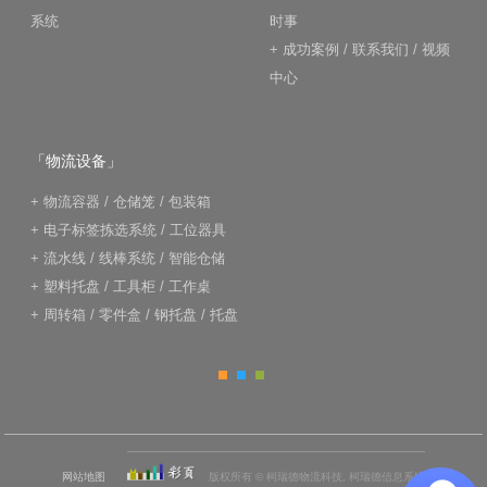
系统
时事
+
成功案例
/
联系我们
/
视频
中心
「物流设备」
+
物流容器
/
仓储笼
/
包装箱
+
电子标签拣选系统
/
工位器具
+
流水线
/
线棒系统
/
智能仓储
+
塑料托盘
/
工具柜
/
工作桌
+
周转箱
/
零件盒
/
钢托盘
/
托盘
网站地图
版权所有 © 柯瑞德物流科技, 柯瑞德信息系统