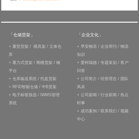
「仓储货架」
「企业文化」
+
重型货架
/
模具架
/
立体仓
+
早安物语
/
企业周刊
/
物流
库
知识
+
重力式货架
/
阁楼货架
/
钢
+
爱柯瑞德
/
专题策划
/
客户
平台
问答
+
仓库输送系统
/
托盘货架
+
公司简介
/
经营理念
/
团队
+
RFID智能仓储
/
中B货架
风采
+
电子标签拣选
/
IWMS管理
+
公司新闻
/
行业新闻
/
热点
系统
时事
+
成功案例
/
联系我们
/
视频
中心