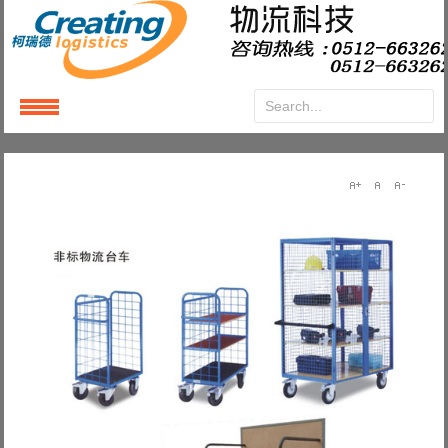
Login
or
Register
User Name
Password
Remember Me