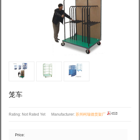
Log in with Facebook
Forgot your password?
Forgot your username?
笼车
Rating: Not Rated Yet
Manufacturer:
苏州柯瑞德货架厂
Price: