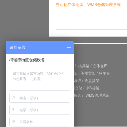
自动化立体仓库
、
WMS仓储管理系统
请您留言
「仓储货架」
柯瑞德物流仓储设备
+
重型货架
/
模具架
/
立体仓库
+
重力式货架
/
阁楼货架
/
钢平台
+
仓库输送系统
/
托盘货架
+
RFID智能仓储
/
中B货架
+
电子标签拣选
/
IWMS管理系统