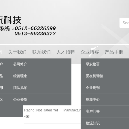
例
关于我们
联系我们
人才招聘
企业博客
产品手册
户
公司简介
早安物语
品
经营理念
爱在柯瑞德
用
团队风采
企业周刊
烟草行业
区
企业资质
视频中心
Rating: Not Rated Yet
Manufacturer:
苏州柯瑞德货架厂
客户问答
物流知识