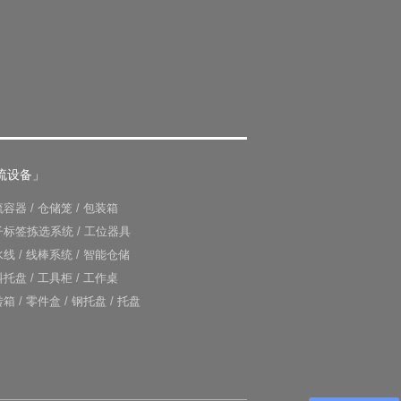
流设备」
流容器
/
仓储笼
/
包装箱
子标签拣选系统
/
工位器具
水线
/
线棒系统
/
智能仓储
料托盘
/
工具柜
/
工作桌
转箱
/
零件盒
/
钢托盘
/
托盘