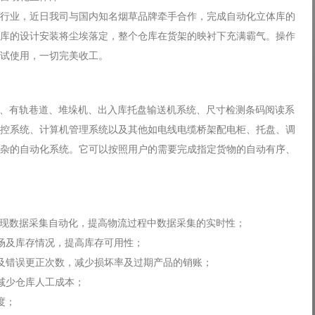
行业，
近日我司与国内知名烟草品牌牵手合作，完成
自动化立体库的
库的设计安装将尘埃落定，整个仓库在货架的映衬下充满霸气。操作
试使用，一切完美收工。
货架、有轨巷道、堆垛机、出入库托盘输送机系统、尺寸检测条码阅读系
控系统、计算机管理系统以及其他如电线电缆桥架配电柜、托盘、调
杂的自动化系统。它可以
按照用户的需要完成指定货物的自动有序、
，实现数据采集自动化，提高物流过程中数据采集的实时性；
场及库存情况，提高库存可用性；
及错误更正次数，减少损坏率及过期产品的销账；
减少仓库人工成本；
度；