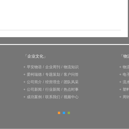
「企业文化」
「物
+
早安物语
/
企业周刊
/
物流知识
+
物
+
爱柯瑞德
/
专题策划
/
客户问答
+
电
+
公司简介
/
经营理念
/
团队风采
+
流
+
公司新闻
/
行业新闻
/
热点时事
+
塑
+
成功案例
/
联系我们
/
视频中心
+
周