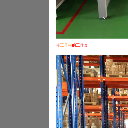
带
工具柜
的工作桌