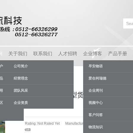
例
关于我们
联系我们
人才招聘
企业博客
产品手册
户
公司简介
早安物语
品
经营理念
爱在柯瑞德
用
团队风采
企业周刊
苏州工业园区重型货架使仓库存储
区
企业资质
视频中心
一目了然
客户问答
Rating: Not Rated Yet
Manufacturer:
苏州柯瑞德货架厂
物流知识