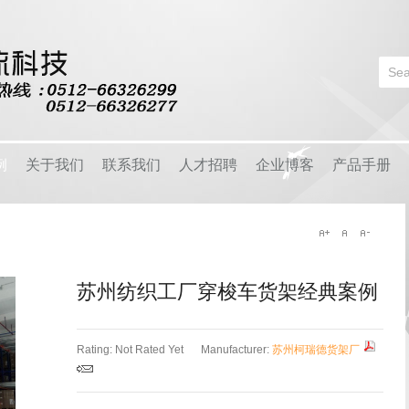
Login
or
Register
例
关于我们
联系我们
人才招聘
企业博客
产品手册
User Name
户
公司简介
早安物语
品
经营理念
爱在柯瑞德
Password
用
团队风采
企业周刊
苏州纺织工厂穿梭车货架经典案例
区
企业资质
视频中心
Remember Me
Rating: Not Rated Yet
Manufacturer:
苏州柯瑞德货架厂
客户问答
物流知识