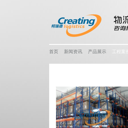
首页
新闻资讯
产品展示
工程案
公司新闻
智能仓储
企业客
柯瑞德，新闻资讯
仓储货架
热销产
行业新闻
重型货架
关注行业新闻，推动行业发展。
物流容器
行业应
中型货架
热点时事
车间设备
销售地
轻型货架
线棒系统