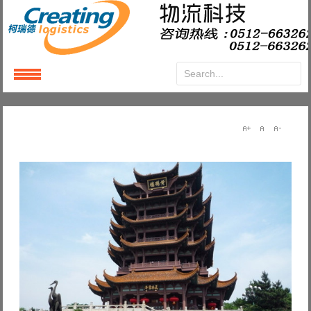
Login
or
Register
User Name
Password
Remember Me