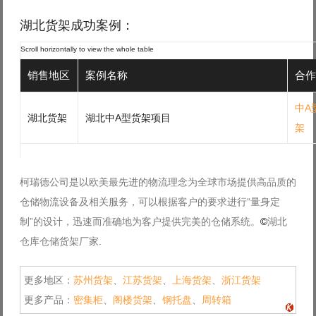
湖北货架成功案例：
销售地区
案例名称
合作
中A
湖北货架
湖北中A型货架项目
架
柯瑞德公司是以欧美最先进的物流理念为全球市场提供高品质的
仓储物流设备及相关服务，可以根据客户的要求进行“量身定
制”的设计，迅速而准确地为客户提供完美的仓储系统。
©
湖北
仓库仓储货架厂家.
更多地区：
苏州货架
、
江苏货架
、
上海货架
、
浙江货架
更多产品：
密集柜
、
阁楼货架
、
钢托盘
、
周转箱