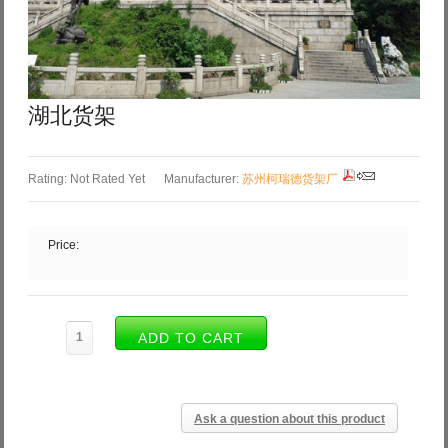
Log in with Facebook
Forgot your password?
Forgot your username?
湖北货架
Rating: Not Rated Yet
Manufacturer:
苏州柯瑞德货架厂
Price:
Ask a question about this product