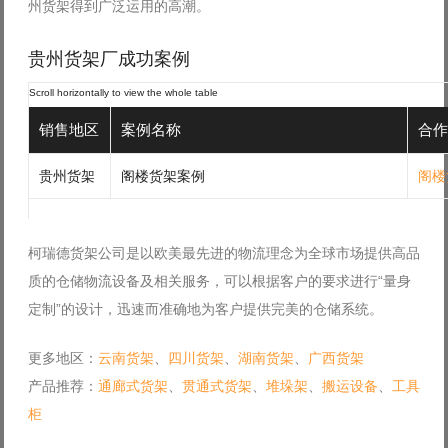
州货架得到广泛运用的高潮。
贵州货架厂成功案例
销售地区
案例名称
合作
贵州货架
阁楼货架案例
阁楼
柯瑞德货架公司是以欧美最先进的物流理念为全球市场提供高品
质的仓储物流设备及相关服务，可以根据客户的要求进行“量身
定制”的设计，迅速而准确地为客户提供完美的仓储系统。
更多地区：
云南货架
、
四川货架
、
湖南货架
、
广西货架
产品推荐：
通廊式货架
、
贯通式货架
、
堆垛架
、
搬运设备
、
工具
柜