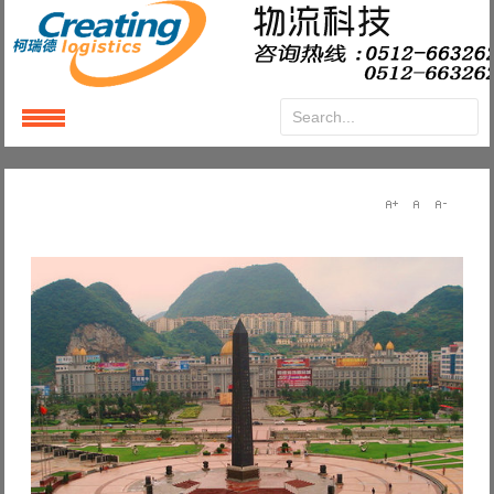
Login
or
Register
User Name
Password
Remember Me