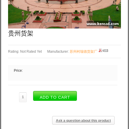
Log in with Facebook
Forgot your password?
Forgot your username?
贵州货架
Rating: Not Rated Yet
Manufacturer:
苏州柯瑞德货架厂
Price:
Ask a question about this product