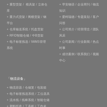
+
重型货架
/
模具架
/
立体仓
+
早安物语
/
企业周刊
/
物流
库
知识
+
重力式货架
/
阁楼货架
/
钢
+
爱柯瑞德
/
专题策划
/
客户
平台
问答
+
仓库输送系统
/
托盘货架
+
公司简介
/
经营理念
/
团队
+
RFID智能仓储
/
中B货架
风采
+
电子标签拣选
/
IWMS管理
+
公司新闻
/
行业新闻
/
热点
系统
时事
+
成功案例
/
联系我们
/
视频
中心
「物流设备」
+
物流容器
/
仓储笼
/
包装箱
+
电子标签拣选系统
/
工位器具
+
流水线
/
线棒系统
/
智能仓储
+
塑料托盘
/
工具柜
/
工作桌