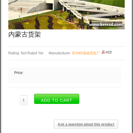
Log in with Facebook
Forgot your password?
Forgot your username?
内蒙古货架
Rating: Not Rated Yet
Manufacturer:
苏州柯瑞德货架厂
Price:
Ask a question about this product