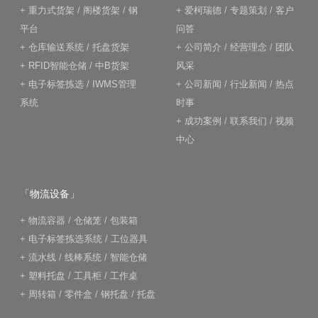
+
重力式货架
/
阁楼货架
/
钢
+
爱柯瑞德
/
专题策划
/
客户
平台
问答
+
仓库输送系统
/
托盘货架
+
公司简介
/
经营理念
/
团队
+
RFID智能仓储
/
中B货架
风采
+
电子标签拣选
/
IWMS管理
+
公司新闻
/
行业新闻
/
热点
系统
时事
+
成功案例
/
联系我们
/
视频
中心
「物流设备」
+
物流容器
/
仓储笼
/
包装箱
+
电子标签拣选系统
/
工位器具
+
流水线
/
线棒系统
/
智能仓储
+
塑料托盘
/
工具柜
/
工作桌
+
周转箱
/
零件盒
/
钢托盘
/
托盘