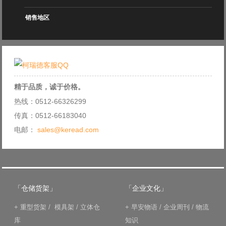
销售地区
精于品质，诚于价格。
热线：0512-66326299
传真：0512-66183040
电邮：
sales@keread.com
「仓储货架」
「企业文化」
+
重型货架
/
模具架
/
立体仓
+
早安物语
/
企业周刊
/
物流
库
知识