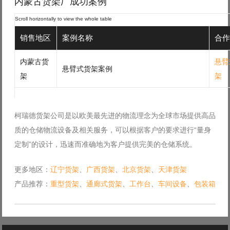
内蒙古货架厂成功案例
销售地区
案例名称
合作
内蒙古货
悬臂
悬臂式货架案例
架
架
柯瑞德货架公司是以欧美最先进的物流理念为全球市场提供高品
质的仓储物流设备及相关服务，可以根据客户的要求进行“量身
定制”的设计，迅速而准确地为客户提供完美的仓储系统。
更多地区：
辽宁货架
、
广西货架
、
北京货架
、
天津货架
产品推荐：
重型货架
、
通廊式货架
、
工作台
、
车间设备
、
包装箱