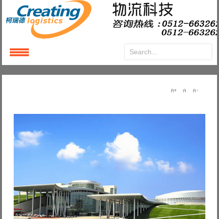
Login
or
Register
User Name
Password
Remember Me