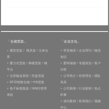
「仓储货架」
「企业文化」
+
重型货架
/
模具架
/
立体仓
+
早安物语
/
企业周刊
/
物流
库
知识
+
重力式货架
/
阁楼货架
/
钢
+
爱柯瑞德
/
专题策划
/
客户
平台
问答
+
仓库输送系统
/
托盘货架
+
公司简介
/
经营理念
/
团队
+
RFID智能仓储
/
中B货架
风采
+
电子标签拣选
/
IWMS管理
+
公司新闻
/
行业新闻
/
热点
系统
时事
+
成功案例
/
联系我们
/
视频
中心