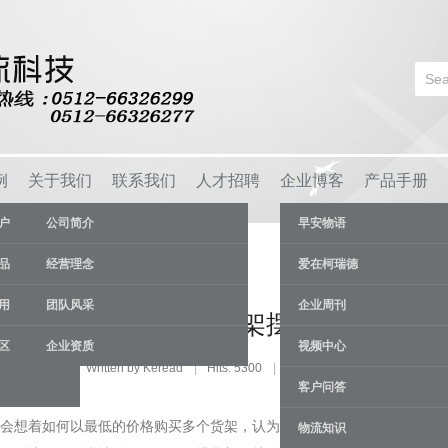
例
关于我们
联系我们
人才招聘
企业博客
产品手册
户
公司简介
早安物语
品
经营理念
爱在柯瑞德
用
团队风采
企业周刊
如何通过调整货架摆放提高传输效
区
企业资质
视频中心
ry:
货架资讯
Written by Keread
Hits: 5300
15 Aug
客户问答
会想着如何以最低的价格购买多个货架，认为仓库中的货架越多就越好，
物流知识