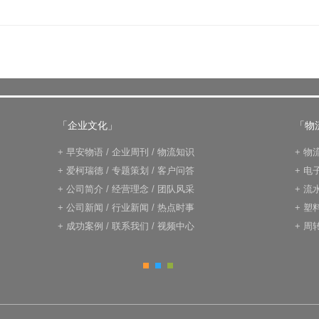
「企业文化」
「物
+
早安物语
/
企业周刊
/
物流知识
+
物
+
爱柯瑞德
/
专题策划
/
客户问答
+
电
+
公司简介
/
经营理念
/
团队风采
+
流
+
公司新闻
/
行业新闻
/
热点时事
+
塑
+
成功案例
/
联系我们
/
视频中心
+
周