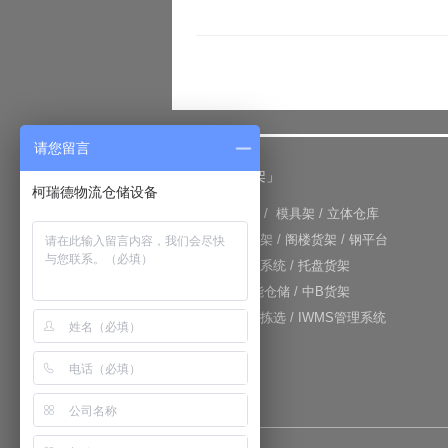
请您留言
「仓储货架」
柯瑞德物流仓储设备
+
重型货架
/
模具架
/
立体仓库
+
重力式货架
/
阁楼货架
/
钢平台
+
仓库输送系统
/
托盘货架
+
RFID智能仓储
/
中B货架
+
电子标签拣选
/
IWMS管理系统