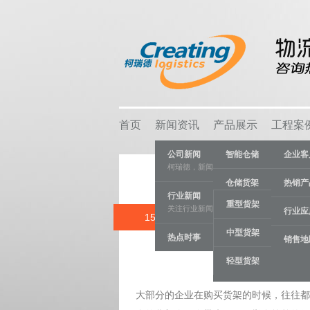
首页
新闻资讯
产品展示
工程案
公司新闻
智能仓储
企业客
柯瑞德，新闻资讯
仓储货架
热销产
行业新闻
重型货架
关注行业新闻，推动行业发展。
物流容器
行业应
15 AUG
中型货架
热点时事
车间设备
销售地
Catego
轻型货架
线棒系统
大部分的企业在购买货架的时候，往往都