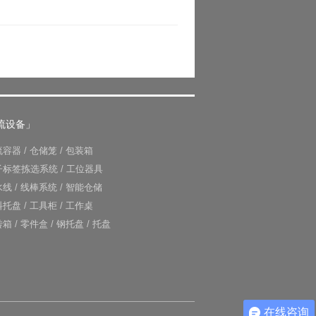
流设备」
流容器
/
仓储笼
/
包装箱
子标签拣选系统
/
工位器具
水线
/
线棒系统
/
智能仓储
料托盘
/
工具柜
/
工作桌
转箱
/
零件盒
/
钢托盘
/
托盘
在线咨询