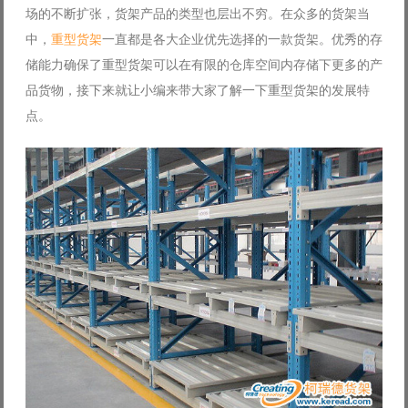
场的不断扩张，货架产品的类型也层出不穷。在众多的货架当
Log in with Facebook
中，
重型货架
一直都是各大企业优先选择的一款货架。优秀的存
Forgot your password?
Forgot your username?
储能力确保了重型货架可以在有限的仓库空间内存储下更多的产
品货物，接下来就让小编来带大家了解一下重型货架的发展特
点。