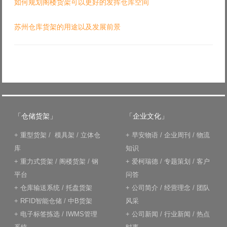
如何规划阁楼货架可以更好的发挥仓库空间
苏州仓库货架的用途以及发展前景
「仓储货架」
「企业文化」
+
重型货架
/
模具架
/
立体仓
+
早安物语
/
企业周刊
/
物流
库
知识
+
重力式货架
/
阁楼货架
/
钢
+
爱柯瑞德
/
专题策划
/
客户
平台
问答
+
仓库输送系统
/
托盘货架
+
公司简介
/
经营理念
/
团队
+
RFID智能仓储
/
中B货架
风采
+
电子标签拣选
/
IWMS管理
+
公司新闻
/
行业新闻
/
热点