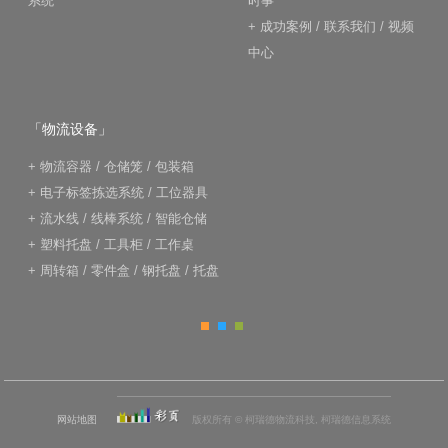
系统
时事
+
成功案例
/
联系我们
/
视频
中心
「物流设备」
+
物流容器
/
仓储笼
/
包装箱
+
电子标签拣选系统
/
工位器具
+
流水线
/
线棒系统
/
智能仓储
+
塑料托盘
/
工具柜
/
工作桌
+
周转箱
/
零件盒
/
钢托盘
/
托盘
网站地图
版权所有 © 柯瑞德物流科技, 柯瑞德信息系统