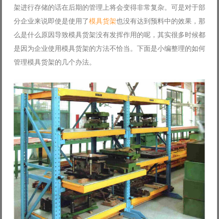
架进行存储的话在后期的管理上将会变得非常复杂。可是对于部
Log in with Facebook
分企业来说即使是使用了
模具货架
也没有达到预料中的效果，那
Forgot your password?
Forgot your username?
么是什么原因导致模具货架没有发挥作用的呢，其实很多时候都
是因为企业使用模具货架的方法不恰当。下面是小编整理的如何
管理模具货架的几个办法。