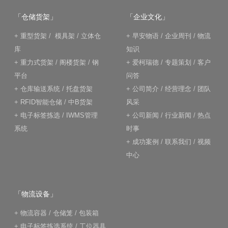
「仓储货架」
「企业文化」
+
重型货架
/
模具架
/
立体仓
+
早安物语
/
企业周刊
/
物流
库
知识
+
重力式货架
/
阁楼货架
/
钢
+
爱柯瑞德
/
专题策划
/
客户
平台
问答
+
仓库输送系统
/
托盘货架
+
公司简介
/
经营理念
/
团队
+
RFID智能仓储
/
中B货架
风采
+
电子标签拣选
/
IWMS管理
+
公司新闻
/
行业新闻
/
热点
系统
时事
+
成功案例
/
联系我们
/
视频
中心
「物流设备」
+
物流容器
/
仓储笼
/
包装箱
+
电子标签拣选系统
/
工位器具