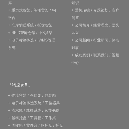
库
知识
+
重力式货架
/
阁楼货架
/
钢
+
爱柯瑞德
/
专题策划
/
客户
平台
问答
+
仓库输送系统
/
托盘货架
+
公司简介
/
经营理念
/
团队
+
RFID智能仓储
/
中B货架
风采
+
电子标签拣选
/
IWMS管理
+
公司新闻
/
行业新闻
/
热点
系统
时事
+
成功案例
/
联系我们
/
视频
中心
「物流设备」
+
物流容器
/
仓储笼
/
包装箱
+
电子标签拣选系统
/
工位器具
+
流水线
/
线棒系统
/
智能仓储
+
塑料托盘
/
工具柜
/
工作桌
+
周转箱
/
零件盒
/
钢托盘
/
托盘