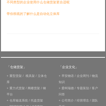
不同类型的企业使用什么仓储货架更合适呢
带你彻底的了解什么是自动化立体库
「仓储货架」
「企业文化」
+
重型货架
/
模具架
/
立体仓
+
早安物语
/
企业周刊
/
物流
库
知识
+
重力式货架
/
阁楼货架
/
钢
+
爱柯瑞德
/
专题策划
/
客户
平台
问答
+
仓库输送系统
/
托盘货架
+
公司简介
/
经营理念
/
团队