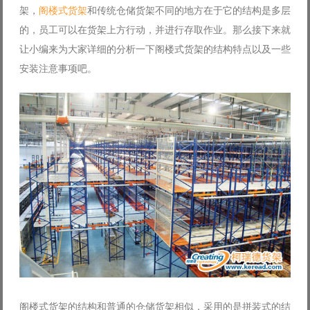
架，
阁楼式货架
和传统仓储货架不同的地方在于它的结构是多层
Log in with Facebook
的，员工可以在货架上方行动，并进行存取作业。那么接下来就
Forgot your password?
Forgot your username?
让小编来为大家详细的分析一下阁楼式货架的结构特点以及一些
安装注意事项吧。
阁楼式货架的结构和普通的仓储货架相似，采用的是拼装式的结