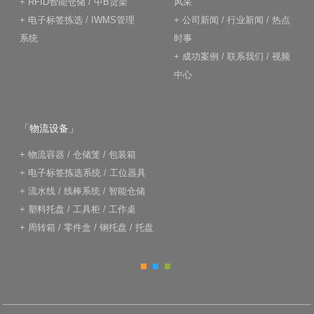
+
RFID智能仓储
/
中B货架
风采
+
电子标签拣选
/
IWMS管理
+
公司新闻
/
行业新闻
/
热点
系统
时事
+
成功案例
/
联系我们
/
视频
中心
「物流设备」
+
物流容器
/
仓储笼
/
包装箱
+
电子标签拣选系统
/
工位器具
+
流水线
/
线棒系统
/
智能仓储
+
塑料托盘
/
工具柜
/
工作桌
+
周转箱
/
零件盒
/
钢托盘
/
托盘