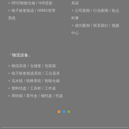
+
RFID智能仓储
/
中B货架
风采
+
电子标签拣选
/
IWMS管理
+
公司新闻
/
行业新闻
/
热点
系统
时事
+
成功案例
/
联系我们
/
视频
中心
「物流设备」
+
物流容器
/
仓储笼
/
包装箱
+
电子标签拣选系统
/
工位器具
+
流水线
/
线棒系统
/
智能仓储
+
塑料托盘
/
工具柜
/
工作桌
+
周转箱
/
零件盒
/
钢托盘
/
托盘