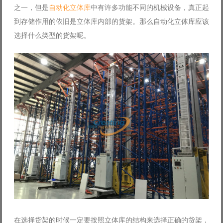
之一，但是
自动化立体库
中有许多功能不同的机械设备，真正起
Log in with Facebook
到存储作用的依旧是立体库内部的货架。那么自动化立体库应该
Forgot your password?
Forgot your username?
选择什么类型的货架呢。
在选择货架的时候一定要按照立体库的结构来选择正确的货架，