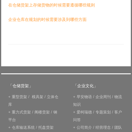
在仓储货架上存储货物的时候需要遵循哪些规则
企业仓库在规划的时候需要涉及到哪些方面
「仓储货架」
「企业文化」
+
重型货架
/
模具架
/
立体仓
+
早安物语
/
企业周刊
/
物流
库
知识
+
重力式货架
/
阁楼货架
/
钢
+
爱柯瑞德
/
专题策划
/
客户
平台
问答
+
仓库输送系统
/
托盘货架
+
公司简介
/
经营理念
/
团队