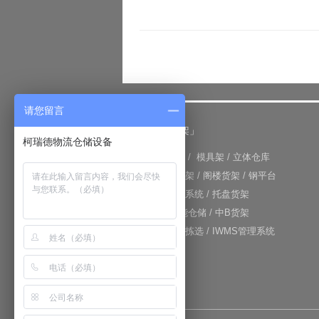
请您留言
「仓储货架」
柯瑞德物流仓储设备
+
重型货架
/
模具架
/
立体仓库
+
重力式货架
/
阁楼货架
/
钢平台
+
仓库输送系统
/
托盘货架
+
RFID智能仓储
/
中B货架
+
电子标签拣选
/
IWMS管理系统