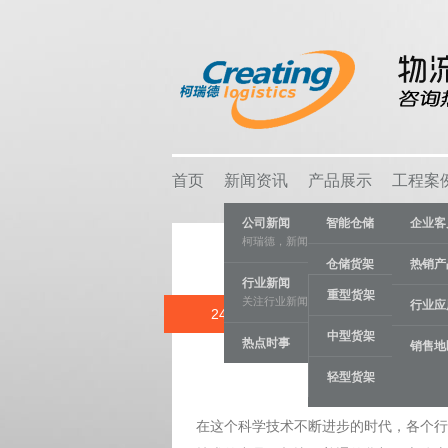
首页
新闻资讯
产品展示
工程案
公司新闻
智能仓储
企业客
柯瑞德，新闻资讯
仓储货架
热销产
行业新闻
重型货架
关注行业新闻，推动行业发展。
物流容器
行业应
24 APR
中型货架
热点时事
车间设备
销售地
Catego
轻型货架
线棒系统
在这个科学技术不断进步的时代，各个行