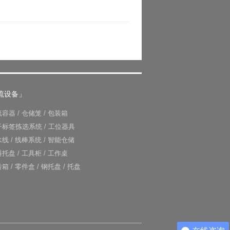
流设备」
流容器
/
仓储笼
/
包装箱
子标签拣选系统
/
工位器具
水线
/
线棒系统
/
智能仓储
料托盘
/
工具柜
/
工作桌
转箱
/
零件盒
/
钢托盘
/
托盘