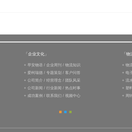
「企业文化」
「物
+
早安物语
/
企业周刊
/
物流知识
+
物
+
爱柯瑞德
/
专题策划
/
客户问答
+
电
+
公司简介
/
经营理念
/
团队风采
+
流
+
公司新闻
/
行业新闻
/
热点时事
+
塑
+
成功案例
/
联系我们
/
视频中心
+
周