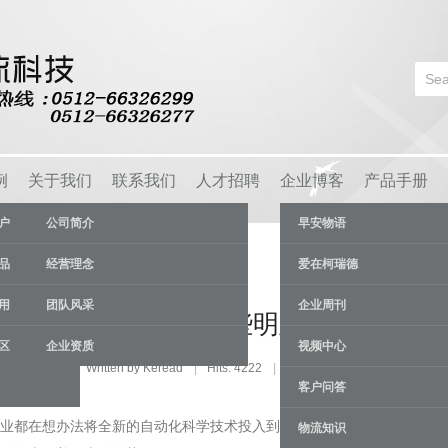
例
关于我们
联系我们
人才招聘
企业博客
产品手册
户
公司简介
早安物语
品
经营理念
爱在柯瑞德
用
团队风采
企业周刊
自动化立体库具备哪些明显的优势，有
区
企业资质
视频中心
ry:
货架资讯
Written by Keread
Hits: 4222
24 Apr
客户问答
业都在想办法将全新的自动化科学技术投入到使用当中。
自动化立体库
是
物流知识