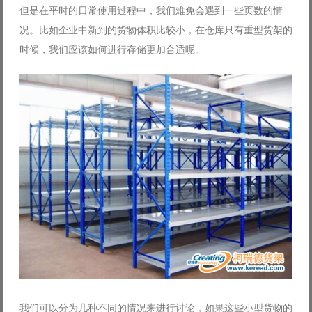
但是在平时的日常使用过程中，我们难免会遇到一些页数的情
Log in with Facebook
况。比如企业中新到的货物体积比较小，在仓库只有重型货架的
Forgot your password?
Forgot your username?
时候，我们应该如何进行存储更加合适呢。
我们可以分为几种不同的情况来进行讨论，如果这些小型货物的