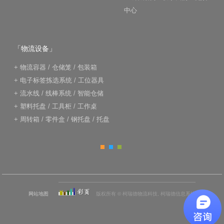
中心
「物流设备」
+
物流容器
/
仓储笼
/
包装箱
+
电子标签拣选系统
/
工位器具
+
流水线
/
线棒系统
/
智能仓储
+
塑料托盘
/
工具柜
/
工作桌
+
周转箱
/
零件盒
/
钢托盘
/
托盘
网站地图
版权所有 © 柯瑞德物流科技, 柯瑞德信息系统