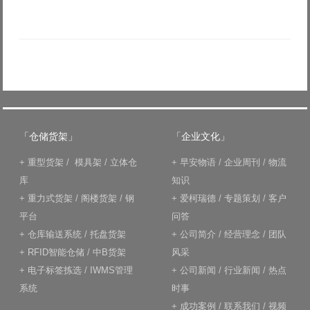
「仓储货架」
「企业文化」
+
重型货架
/
模具架
/
立体仓
+
早安物语
/
企业周刊
/
物流
库
知识
+
重力式货架
/
阁楼货架
/
钢
+
爱柯瑞德
/
专题策划
/
客户
平台
问答
+
仓库输送系统
/
托盘货架
+
公司简介
/
经营理念
/
团队
+
RFID智能仓储
/
中B货架
风采
+
电子标签拣选
/
IWMS管理
+
公司新闻
/
行业新闻
/
热点
系统
时事
+
成功案例
/
联系我们
/
视频