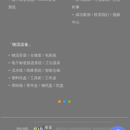
系统
时事
+
成功案例
/
联系我们
/
视频
中心
「物流设备」
+
物流容器
/
仓储笼
/
包装箱
+
电子标签拣选系统
/
工位器具
+
流水线
/
线棒系统
/
智能仓储
+
塑料托盘
/
工具柜
/
工作桌
+
周转箱
/
零件盒
/
钢托盘
/
托盘
网站地图
版权所有 © 柯瑞德物流科技, 柯瑞德信息系统