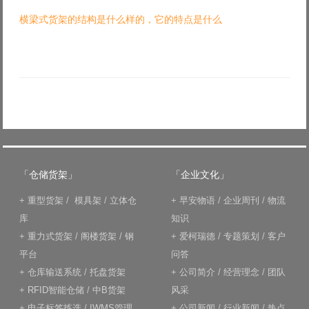
横梁式货架的结构是什么样的，它的特点是什么
「仓储货架」
「企业文化」
+
重型货架
/
模具架
/
立体仓
+
早安物语
/
企业周刊
/
物流
库
知识
+
重力式货架
/
阁楼货架
/
钢
+
爱柯瑞德
/
专题策划
/
客户
平台
问答
+
仓库输送系统
/
托盘货架
+
公司简介
/
经营理念
/
团队
+
RFID智能仓储
/
中B货架
风采
+
电子标签拣选
/
IWMS管理
+
公司新闻
/
行业新闻
/
热点