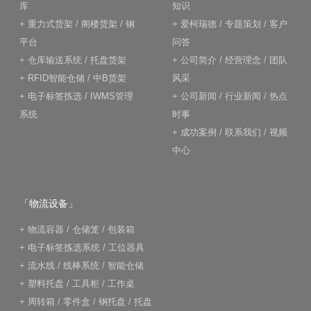
库
知识
+
重力式货架
/
阁楼货架
/
钢
+
爱柯瑞德
/
专题策划
/
客户
平台
问答
+
仓库输送系统
/
托盘货架
+
公司简介
/
经营理念
/
团队
+
RFID智能仓储
/
中B货架
风采
+
电子标签拣选
/
IWMS管理
+
公司新闻
/
行业新闻
/
热点
系统
时事
+
成功案例
/
联系我们
/
视频
中心
「物流设备」
+
物流容器
/
仓储笼
/
包装箱
+
电子标签拣选系统
/
工位器具
+
流水线
/
线棒系统
/
智能仓储
+
塑料托盘
/
工具柜
/
工作桌
+
周转箱
/
零件盒
/
钢托盘
/
托盘