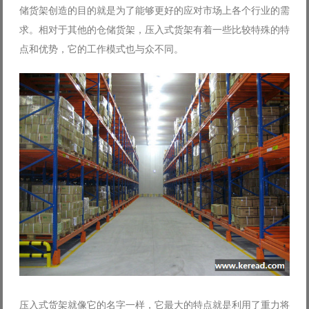
储货架创造的目的就是为了能够更好的应对市场上各个行业的需
Log in with Facebook
求。相对于其他的仓储货架，压入式货架有着一些比较特殊的特
Forgot your password?
Forgot your username?
点和优势，它的工作模式也与众不同。
压入式货架就像它的名字一样，它最大的特点就是利用了重力将