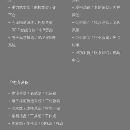
+
重力式货架
/
阁楼货架
/
钢
+
爱柯瑞德
/
专题策划
/
客户
平台
问答
+
仓库输送系统
/
托盘货架
+
公司简介
/
经营理念
/
团队
+
RFID智能仓储
/
中B货架
风采
+
电子标签拣选
/
IWMS管理
+
公司新闻
/
行业新闻
/
热点
系统
时事
+
成功案例
/
联系我们
/
视频
中心
「物流设备」
+
物流容器
/
仓储笼
/
包装箱
+
电子标签拣选系统
/
工位器具
+
流水线
/
线棒系统
/
智能仓储
+
塑料托盘
/
工具柜
/
工作桌
+
周转箱
/
零件盒
/
钢托盘
/
托盘