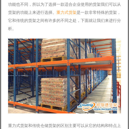
功能也不同，所以为了选择一款适合企业使用的货架我们可以从
Log in with Facebook
货架的功能上来进行选择。
重力式货架
是一款非常特殊的货架，
Forgot your password?
Forgot your username?
它和传统的货架之间有许多的不同之处，下面就让我们来进行分
析。
重力式货架和传统仓储货架的区别主要可以从它的结构和特点上