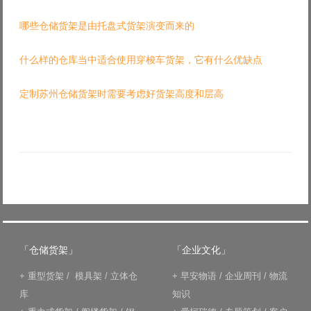
哪些仓储货架是由托盘式货架演变而来的
什么样的仓库当中适合使用穿梭车货架，它有什么优缺点
定制苏州仓储货架时需要考虑好货架高度和层高
「仓储货架」
「企业文化」
+
重型货架
/
模具架
/
立体仓
+
早安物语
/
企业周刊
/
物流
库
知识