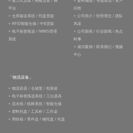
+
重力式货架
/
阁楼货架
/
钢
+
爱柯瑞德
/
专题策划
/
客户
平台
问答
+
仓库输送系统
/
托盘货架
+
公司简介
/
经营理念
/
团队
+
RFID智能仓储
/
中B货架
风采
+
电子标签拣选
/
IWMS管理
+
公司新闻
/
行业新闻
/
热点
系统
时事
+
成功案例
/
联系我们
/
视频
中心
「物流设备」
+
物流容器
/
仓储笼
/
包装箱
+
电子标签拣选系统
/
工位器具
+
流水线
/
线棒系统
/
智能仓储
+
塑料托盘
/
工具柜
/
工作桌
+
周转箱
/
零件盒
/
钢托盘
/
托盘