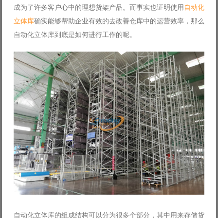
成为了许多客户心中的理想货架产品。而事实也证明使用
自动化
Log in with Facebook
立体库
确实能够帮助企业有效的去改善仓库中的运营效率，那么
Forgot your password?
Forgot your username?
自动化立体库到底是如何进行工作的呢。
自动化立体库的组成结构可以分为很多个部分，其中用来存储货