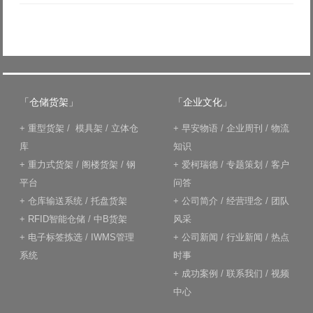
「仓储货架」
「企业文化」
+
重型货架
/
模具架
/
立体仓
+
早安物语
/
企业周刊
/
物流
库
知识
+
重力式货架
/
阁楼货架
/
钢
+
爱柯瑞德
/
专题策划
/
客户
平台
问答
+
仓库输送系统
/
托盘货架
+
公司简介
/
经营理念
/
团队
+
RFID智能仓储
/
中B货架
风采
+
电子标签拣选
/
IWMS管理
+
公司新闻
/
行业新闻
/
热点
系统
时事
+
成功案例
/
联系我们
/
视频
中心