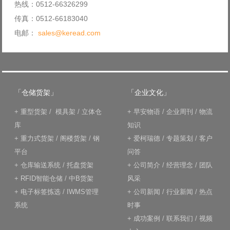
热线：0512-66326299
传真：0512-66183040
电邮：
sales@keread.com
「仓储货架」
「企业文化」
+
重型货架
/
模具架
/
立体仓
+
早安物语
/
企业周刊
/
物流
库
知识
+
重力式货架
/
阁楼货架
/
钢
+
爱柯瑞德
/
专题策划
/
客户
平台
问答
+
仓库输送系统
/
托盘货架
+
公司简介
/
经营理念
/
团队
+
RFID智能仓储
/
中B货架
风采
+
电子标签拣选
/
IWMS管理
+
公司新闻
/
行业新闻
/
热点
系统
时事
+
成功案例
/
联系我们
/
视频