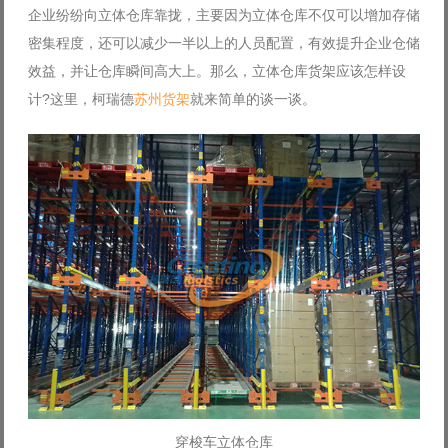
企业纷纷向立体仓库靠拢，主要因为立体仓库不仅可以增加存储
Log in with Facebook
密集程度，还可以减少一半以上的人员配置，有效提升企业仓储
Forgot your password?
Forgot your username?
效益，并让仓库瞬间高大上。那么，立体仓库货架应该怎样设
计?这里，柯瑞德
苏州货架
就来简单的谈一谈。
穿梭车立体仓库