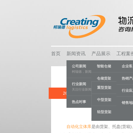
首页
新闻资讯
产品展示
工程案
公司新闻
智能仓储
企业客
柯瑞德，新闻资讯
仓储货架
热销产
行业新闻
重型货架
关注行业新闻，推动行业发展。
物流容器
行业应
26 JAN
自动化
中型货架
热点时事
车间设备
销售地
Category:
物
轻型货架
线棒系统
自动化立体库
是由货架、托盘(货箱