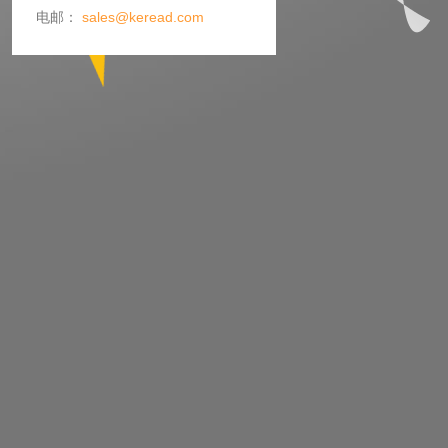
电邮：
sales@keread.com