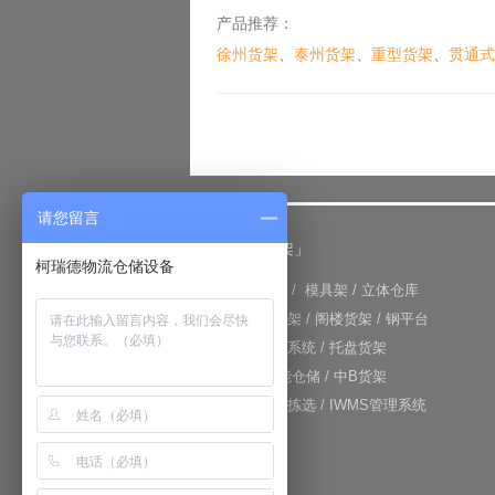
产品推荐：
徐州货架
、
泰州货架
、
重型货架
、
贯通式
请您留言
「仓储货架」
柯瑞德物流仓储设备
+
重型货架
/
模具架
/
立体仓库
+
重力式货架
/
阁楼货架
/
钢平台
+
仓库输送系统
/
托盘货架
+
RFID智能仓储
/
中B货架
+
电子标签拣选
/
IWMS管理系统