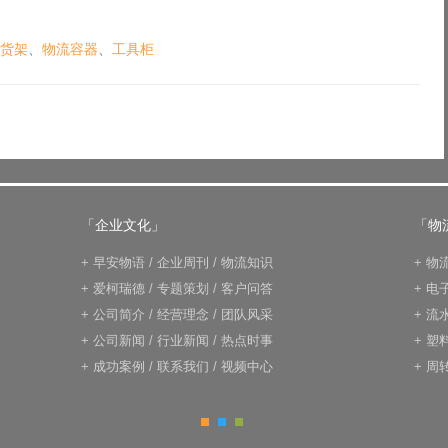
货架
、
物流容器
、
工具柜
「企业文化」
「物
+
早安物语
/
企业周刊
/
物流知识
+
物
+
爱柯瑞德
/
专题策划
/
客户问答
+
电
+
公司简介
/
经营理念
/
团队风采
+
流
+
公司新闻
/
行业新闻
/
热点时事
+
塑
+
成功案例
/
联系我们
/
视频中心
+
周