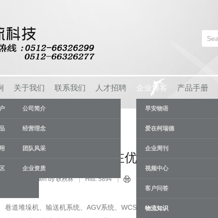
例
关于我们
联系我们
人才招聘
企业博客
产品手册
户
公司简介
早安物语
品
经营理念
爱在柯瑞德
用
团队风采
企业周刊
立体库存在怎样的潜在优势？
区
企业资质
视频中心
流知识
Written by 耿秋林
Hits: 5894
26 Jan
客户问答
)、巷道堆垛机、输送机系统、AGV系统、WCS自动控制系统、WMS
物流知识