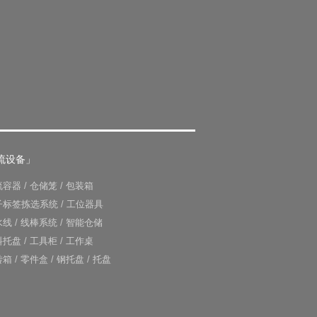
流设备」
流容器
/
仓储笼
/
包装箱
子标签拣选系统
/
工位器具
水线
/
线棒系统
/
智能仓储
料托盘
/
工具柜
/
工作桌
转箱
/
零件盒
/
钢托盘
/
托盘