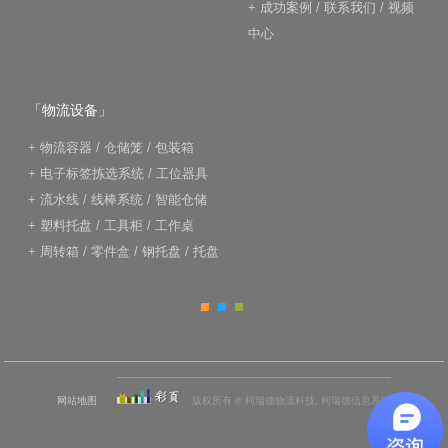
+
成功案例
/
联系我们
/
视频
中心
「物流设备」
+
物流容器
/
仓储笼
/
包装箱
+
电子标签拣选系统
/
工位器具
+
流水线
/
线棒系统
/
智能仓储
+
塑料托盘
/
工具柜
/
工作桌
+
周转箱
/
零件盒
/
钢托盘
/
托盘
网站地图
版权所有 © 柯瑞德物流科技, 柯瑞德信息系统