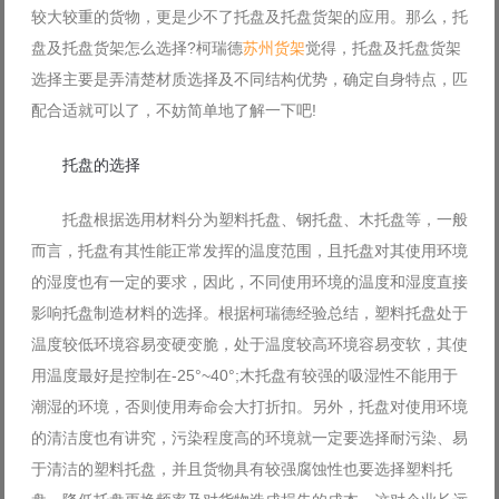
较大较重的货物，更是少不了托盘及托盘货架的应用。那么，托
Log in with Facebook
盘及托盘货架怎么选择?柯瑞德
苏州货架
觉得，托盘及托盘货架
Forgot your password?
Forgot your username?
选择主要是弄清楚材质选择及不同结构优势，确定自身特点，匹
配合适就可以了，不妨简单地了解一下吧!
托盘的选择
托盘根据选用材料分为塑料托盘、钢托盘、木托盘等，一般
而言，托盘有其性能正常发挥的温度范围，且托盘对其使用环境
的湿度也有一定的要求，因此，不同使用环境的温度和湿度直接
影响托盘制造材料的选择。根据柯瑞德经验总结，塑料托盘处于
温度较低环境容易变硬变脆，处于温度较高环境容易变软，其使
用温度最好是控制在-25°~40°;木托盘有较强的吸湿性不能用于
潮湿的环境，否则使用寿命会大打折扣。另外，托盘对使用环境
的清洁度也有讲究，污染程度高的环境就一定要选择耐污染、易
于清洁的塑料托盘，并且货物具有较强腐蚀性也要选择塑料托