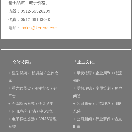
精于品质，诚于价格。
热线：0512-66326299
传真：0512-66183040
电邮：
sales@keread.com
「仓储货架」
「企业文化」
+
重型货架
/
模具架
/
立体仓
+
早安物语
/
企业周刊
/
物流
库
知识
+
重力式货架
/
阁楼货架
/
钢
+
爱柯瑞德
/
专题策划
/
客户
平台
问答
+
仓库输送系统
/
托盘货架
+
公司简介
/
经营理念
/
团队
+
RFID智能仓储
/
中B货架
风采
+
电子标签拣选
/
IWMS管理
+
公司新闻
/
行业新闻
/
热点
系统
时事