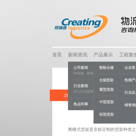
首页
新闻资讯
产品展示
工程案
公司新闻
智能仓储
企业客
柯瑞德，新闻资讯
仓储货架
热销产
行业新闻
重型货架
关注行业新闻，推动行业发展。
物流容器
行业应
26 FEB
定做阁
中型货架
热点时事
车间设备
销售地
Category:
物
轻型货架
线棒系统
阁楼式货架是非标定制的货架种类之一