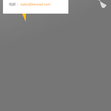
电邮：
sales@keread.com