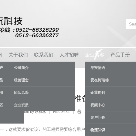
例
关于我们
联系我们
人才招聘
企业博客
产品手册
户
公司简介
早安物语
品
经营理念
爱在柯瑞德
用
团队风采
企业周刊
楼式货架的前提条件及准备工作
区
企业资质
视频中心
流知识
Written by 耿秋林
Hits: 8631
26 Feb
客户问答
，这就要求货架设计的工程师需要综合用户的多方面要求，选择合
物流知识