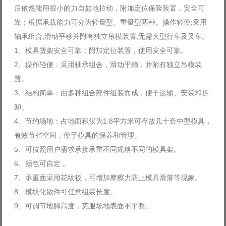
后依然能用很小的力自如地拉动，附加定位保险装置，安全可
Log in with Facebook
靠；根据承载能力可分为轻量型、重量型两种。操作轻便:采用
Forgot your password?
Forgot your username?
轴承组合,滑动平移并附有独立吊模装置,无需大型行车及叉车。
1、模具货架安全可靠：附加定位装置，使用安全可靠。
2、操作轻便：采用轴承组合，滑动平稳，并附有独立吊模装
置。
3、结构简单：由多种组合部件组装而成，便于运输、安装和拆
卸。
4、节约场地：占地面积仅为1.8平方米可存放几十套中型模具，
有效节省空间，便于模具的保养和管理。
5、可按照用户需求承接承重不同规格不同的模具架。
6、颜色可自定 。
7、承重面采用花纹板，可增加摩擦力防止模具滑落等现象。
8、模块化散件可任意组装长度。
9、可调节地脚高度，克服场地表面不平整。