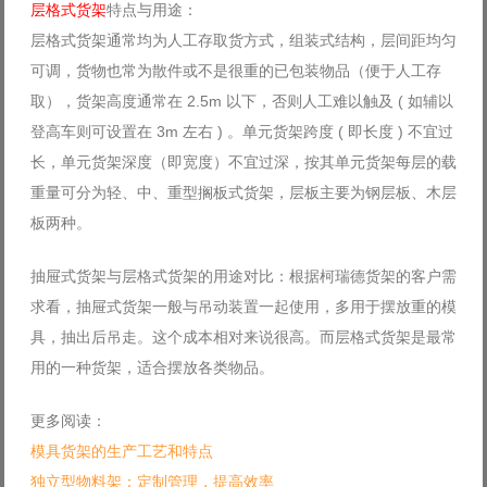
层格式货架
特点与用途：
层格式货架通常均为人工存取货方式，组装式结构，层间距均匀
可调，货物也常为散件或不是很重的已包装物品（便于人工存
取），货架高度通常在 2.5m 以下，否则人工难以触及 ( 如辅以
登高车则可设置在 3m 左右 ) 。单元货架跨度 ( 即长度 ) 不宜过
长，单元货架深度（即宽度）不宜过深，按其单元货架每层的载
重量可分为轻、中、重型搁板式货架，层板主要为钢层板、木层
板两种。
抽屉式货架与层格式货架的用途对比：根据柯瑞德货架的客户需
求看，抽屉式货架一般与吊动装置一起使用，多用于摆放重的模
具，抽出后吊走。这个成本相对来说很高。而层格式货架是最常
用的一种货架，适合摆放各类物品。
更多阅读：
模具货架的生产工艺和特点
独立型物料架：定制管理，提高效率