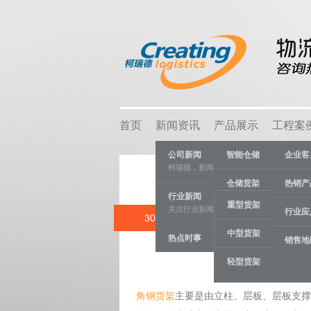
首页
新闻资讯
产品展示
工程案
公司新闻
智能仓储
企业客
柯瑞德，新闻资讯
仓储货架
热销产
行业新闻
重型货架
关注行业新闻，推动行业发展。
物流容器
行业应
30 NOV
角钢
中型货架
热点时事
车间设备
销售地
Category:
物
轻型货架
线棒系统
角钢货架
主要是由立柱、层板、层板支撑