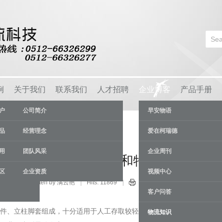
例
关于我们
联系我们
人才招聘
企业博客
产品手册
户
公司简介
早安物语
品
经营理念
爱在柯瑞德
用
团队风采
企业周刊
货架：角钢货架的结构和特性
区
企业资质
视频中心
流知识
Written by 满云艳
Hits: 11869
30 Nov
客户问答
件、立柱脚套组成，十分适用于人工存取较轻的货物，可与零件盒配
物流知识