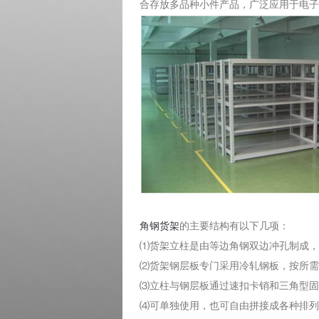
合存放多品种小件产品，广泛应用于电子
角钢货架
的主要结构有以下几项：
⑴货架立柱是由等边角钢双边冲孔制成，
⑵货架钢层板专门采用冷轧钢板，按所需
⑶立柱与钢层板通过速扣卡销和三角型固
⑷可单独使用，也可自由拼接成各种排列