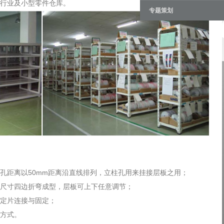
行业及小型零件仓库。
专题策划
孔距离以50mm距离沿直线排列，立柱孔用来挂接层板之用；
尺寸四边折弯成型，层板可上下任意调节；
定片连接与固定；
方式。