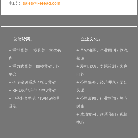
电邮：
sales@keread.com
「仓储货架」
「企业文化」
+
重型货架
/
模具架
/
立体仓
+
早安物语
/
企业周刊
/
物流
库
知识
+
重力式货架
/
阁楼货架
/
钢
+
爱柯瑞德
/
专题策划
/
客户
平台
问答
+
仓库输送系统
/
托盘货架
+
公司简介
/
经营理念
/
团队
+
RFID智能仓储
/
中B货架
风采
+
电子标签拣选
/
IWMS管理
+
公司新闻
/
行业新闻
/
热点
系统
时事
+
成功案例
/
联系我们
/
视频
中心