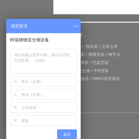
请您留言
「仓储货架」
柯瑞德物流仓储设备
+
重型货架
/
模具架
/
立体仓库
+
重力式货架
/
阁楼货架
/
钢平台
+
仓库输送系统
/
托盘货架
+
RFID智能仓储
/
中B货架
+
电子标签拣选
/
IWMS管理系统
网站地图
提交