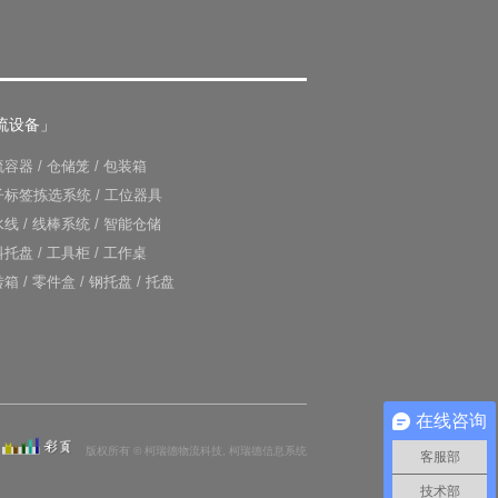
流设备」
流容器
/
仓储笼
/
包装箱
子标签拣选系统
/
工位器具
水线
/
线棒系统
/
智能仓储
料托盘
/
工具柜
/
工作桌
转箱
/
零件盒
/
钢托盘
/
托盘
在线咨询
版权所有 © 柯瑞德物流科技, 柯瑞德信息系统
客服部
技术部