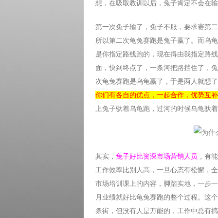
想，在吸取教训以后，兔子肯定不会在输
第一次兔子输了，兔子不服，要求赛第二
所以第二次龟兔赛跑是兔子赢了。而乌龟
是你指定路线跑的，现在得由我指定路线
面，快到终点了，一条河把路挡住了，兔
次龟兔赛跑是乌龟赢了，于是两人就想了
你们有各自的优点，一起合作，优势互补
上兔子驮着乌龟跑，过河的时候乌龟驮着
其实，
兔子好比资深市场营销人员
，有能
工作效率比别人高，一旦心态有松懈，全
市场培训课上的内容，脚踏实地，一步一
月业绩就好比龟兔赛跑的整个过程。这个
条街，但没有人是万能的，工作中总有搞