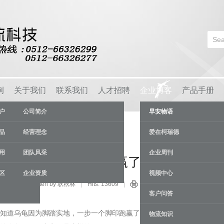
例
关于我们
联系我们
人才招聘
企业博客
产品手册
户
公司简介
早安物语
品
经营理念
爱在柯瑞德
用
团队风采
企业周刊
兔赛跑四次而兔子只赢了一次？
区
企业资质
视频中心
安物语
Written by 耿秋林
Hits: 13609
24 Jul
客户问答
知道乌龟因为脚踏实地，一步一个脚印跑赢了比赛。这时很多人会
物流知识