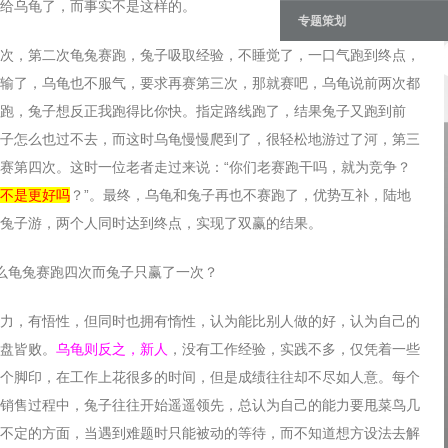
给乌龟了，而事实不是这样的。
专题策划
次，第二次龟兔赛跑，兔子吸取经验，不睡觉了，一口气跑到终点，
输了，乌龟也不服气，要求再赛第三次，那就赛吧，乌龟说前两次都
跑，兔子想反正我跑得比你快。指定路线跑了，结果兔子又跑到前
子怎么也过不去，而这时乌龟慢慢爬到了，很轻松地游过了河，第三
赛第四次。这时一位老者走过来说：“你们老赛跑干吗，就为竞争？
不是更好吗
？”。最终，乌龟和兔子再也不赛跑了，优势互补，陆地
兔子游，两个人同时达到终点，实现了双赢的结果。
力，有悟性，但同时也拥有惰性，认为能比别人做的好，认为自己的
盘皆败。
乌龟则反之，新人
，没有工作经验，实践不多，仅凭着一些
个脚印，在工作上花很多的时间，但是成绩往往却不尽如人意。每个
销售过程中，兔子往往开始遥遥领先，总认为自己的能力要甩菜鸟几
不定的方面，当遇到难题时只能被动的等待，而不知道想方设法去解