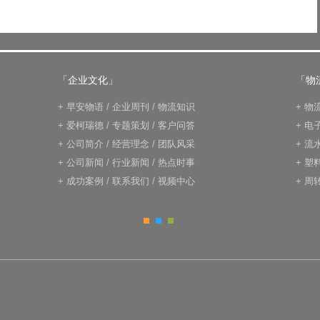
「企业文化」
「物
+
早安物语
/
企业周刊
/
物流知识
+
物
+
爱柯瑞德
/
专题策划
/
客户问答
+
电
+
公司简介
/
经营理念
/
团队风采
+
流
+
公司新闻
/
行业新闻
/
热点时事
+
塑
+
成功案例
/
联系我们
/
视频中心
+
周