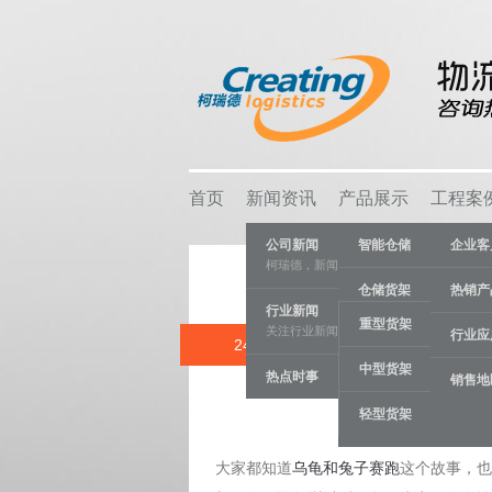
首页
新闻资讯
产品展示
工程案
公司新闻
智能仓储
企业客
柯瑞德，新闻资讯
仓储货架
热销产
行业新闻
重型货架
关注行业新闻，推动行业发展。
物流容器
行业应
24 JUL
为什么龟
中型货架
热点时事
车间设备
销售地
Category:
早
轻型货架
线棒系统
大家都知道
乌龟和兔子赛跑
这个故事，也