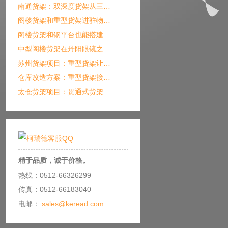
南通货架：双深度货架从三…
阁楼货架和重型货架进驻物…
阁楼货架和钢平台也能搭建…
中型阁楼货架在丹阳眼镜之…
苏州货架项目：重型货架让…
仓库改造方案：重型货架接…
太仓货架项目：贯通式货架…
精于品质，诚于价格。
热线：0512-66326299
传真：0512-66183040
电邮：
sales@keread.com