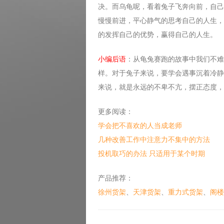
决。而乌龟呢，看着兔子飞奔向前，自己
慢慢前进，平心静气的思考自己的人生，
的发挥自己的优势，赢得自己的人生。
小编后语
：从龟兔赛跑的故事中我们不难
样。对于兔子来说，要学会遇事沉着冷静
来说，就是永远的不卑不亢，摆正态度，
更多阅读：
学会把不喜欢的人当成老师
几种改善工作中注意力不集中的方法
投机取巧的办法 只适用于某个时期
产品推荐：
徐州货架
、
天津货架
、
重力式货架
、
阁楼