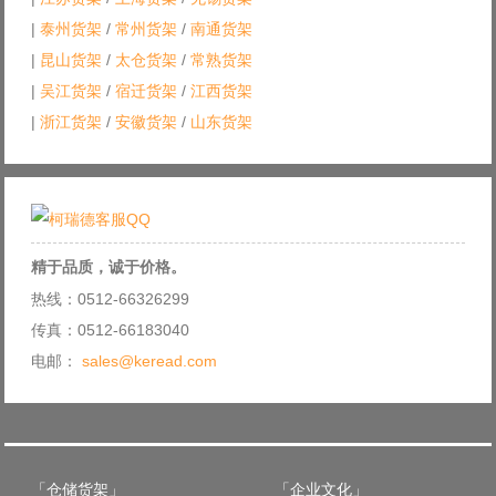
|
泰州货架
/
常州货架
/
南通货架
|
昆山货架
/
太仓货架
/
常熟货架
|
吴江货架
/
宿迁货架
/
江西货架
|
浙江货架
/
安徽货架
/
山东货架
精于品质，诚于价格。
热线：0512-66326299
传真：0512-66183040
电邮：
sales@keread.com
「仓储货架」
「企业文化」