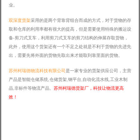
业。
Log in with Facebook
Forgot your password?
双深度货架
采用的是两个背靠背组合而成的方式，对于货物的存
Forgot your username?
取和仓库的利用率都有很大的提高，但是需要使用特殊的搬运设
备-剪刀式叉车，利用剪刀式叉车的剪刀结构的伸展存取货物，
此外，使用这个货架还有一个不足之处就是不利于货物的先进先
出，需要先将外面的货物先取出来才能取到靠里面的货物。
苏州柯瑞德物流科技有限公司
是一家专业的货架供应公司，主营
产品是智能仓储系统,仓储货架,钢平台,自动化流水线,工业木制
品,非标件等物流产品。
苏州柯瑞德货架厂，科技让物流更高
效！