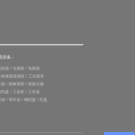
流设备」
流容器
/
仓储笼
/
包装箱
子标签拣选系统
/
工位器具
水线
/
线棒系统
/
智能仓储
料托盘
/
工具柜
/
工作桌
转箱
/
零件盒
/
钢托盘
/
托盘