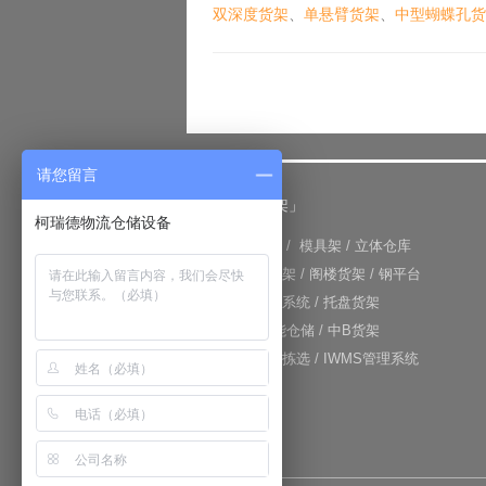
双深度货架
、
单悬臂货架
、
中型蝴蝶孔
请您留言
「仓储货架」
柯瑞德物流仓储设备
+
重型货架
/
模具架
/
立体仓库
+
重力式货架
/
阁楼货架
/
钢平台
+
仓库输送系统
/
托盘货架
+
RFID智能仓储
/
中B货架
+
电子标签拣选
/
IWMS管理系统