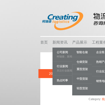
首页
新闻资讯
产品展示
工程案
公司新闻
智能仓储
企业客
柯瑞德，新闻资讯
仓储货架
热销产
行业新闻
重型货架
关注行业新闻，推动行业发展。
物流容器
行业应
20 DEC
盘点龙年苏州
中型货架
热点时事
车间设备
销售地
轻型货架
线棒系统
Category:
视