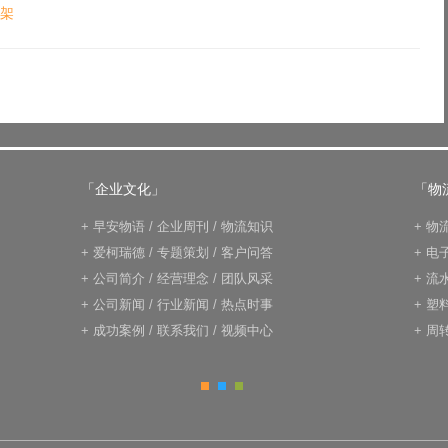
货架
「企业文化」
「物
+
早安物语
/
企业周刊
/
物流知识
+
物
+
爱柯瑞德
/
专题策划
/
客户问答
+
电
+
公司简介
/
经营理念
/
团队风采
+
流
+
公司新闻
/
行业新闻
/
热点时事
+
塑
+
成功案例
/
联系我们
/
视频中心
+
周