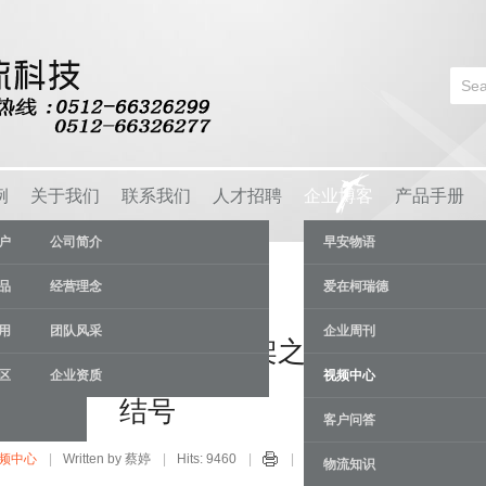
例
关于我们
联系我们
人才招聘
企业博客
产品手册
户
公司简介
早安物语
品
经营理念
爱在柯瑞德
用
团队风采
企业周刊
、无锡、上海热销货架之重型货架集
区
企业资质
视频中心
结号
客户问答
频中心
Written by 蔡婷
Hits: 9460
20 Dec
物流知识