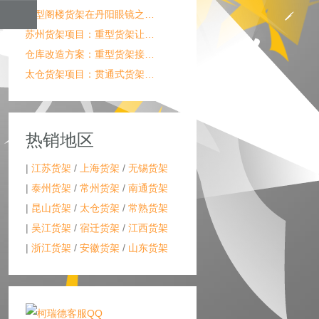
中型阁楼货架在丹阳眼镜之…
苏州货架项目：重型货架让…
仓库改造方案：重型货架接…
太仓货架项目：贯通式货架…
热销地区
|
江苏货架
/
上海货架
/
无锡货架
|
泰州货架
/
常州货架
/
南通货架
|
昆山货架
/
太仓货架
/
常熟货架
|
吴江货架
/
宿迁货架
/
江西货架
|
浙江货架
/
安徽货架
/
山东货架