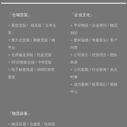
「仓储货架」
「企业文化」
+
重型货架
/
模具架
/
立体仓
+
早安物语
/
企业周刊
/
物流
库
知识
+
重力式货架
/
阁楼货架
/
钢
+
爱柯瑞德
/
专题策划
/
客户
平台
问答
+
仓库输送系统
/
托盘货架
+
公司简介
/
经营理念
/
团队
+
RFID智能仓储
/
中B货架
风采
+
电子标签拣选
/
IWMS管理
+
公司新闻
/
行业新闻
/
热点
系统
时事
+
成功案例
/
联系我们
/
视频
中心
「物流设备」
+
物流容器
/
仓储笼
/
包装箱