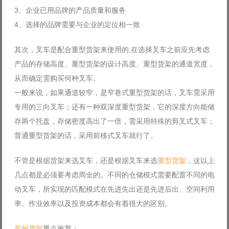
3、企业已用品牌的产品质量和服务
Log in with Facebook
4、选择的品牌需要与企业的定位相一致
Forgot your password?
Forgot your username?
其次，叉车是配合重型货架来使用的,在选择叉车之前应先考虑
产品的存储高度、重型货架的设计高度、重型货架的通道宽度，
从而确定需购买何种叉车。
一般来说，如果通道较窄，是窄巷式重型货架的话，叉车需采用
专用的三向叉车；还有一种双深度重型货架，它的深度方向能储
存两个托盘，存储密度高出了一倍，需采用特殊的剪叉式叉车；
普通重型货架的话，采用前移式叉车就行了。
不管是根据货架来选叉车，还是根据叉车来选
重型货架
，这以上
几点都是必须要考虑周全的。不同的仓储模式需要配置不同的电
动叉车，所实现的匹配模式在先进先出还是先进后出、空间利用
率、作业效率以及投资成本都会有着很大的区别。
苏州货架
重点推荐：