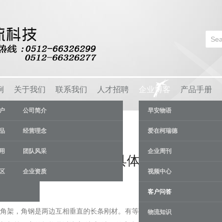
例
关于我们
联系我们
人才招聘
企业博客
产品手册
户
公司简介
早安物语
品
经营理念
爱在柯瑞德
用
团队风采
企业周刊
钢货架（角铁货架）具体功能
区
企业资质
视频中心
26 Aug
客户问答
角架，角钢是两边互相垂直的长条刚材。有等边角钢以及不等边之
物流知识