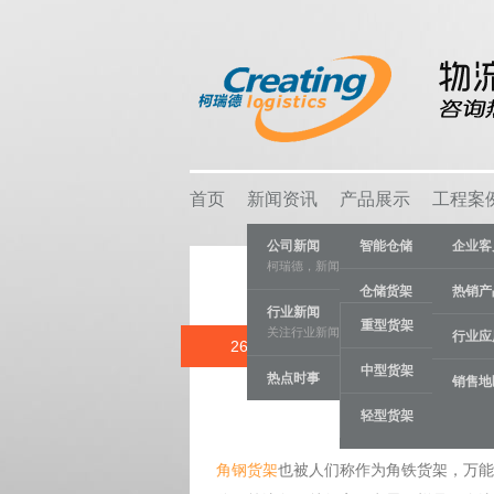
首页
新闻资讯
产品展示
工程案
公司新闻
智能仓储
企业客
柯瑞德，新闻资讯
仓储货架
热销产
行业新闻
重型货架
关注行业新闻，推动行业发展。
物流容器
行业应
26 AUG
苏州角
中型货架
热点时事
车间设备
销售地
Hits: 5382
轻型货架
线棒系统
角钢货架
也被人们称作为角铁货架，万能