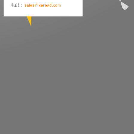
电邮：
sales@keread.com