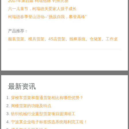
2017年第四届“柯瑞德杯”钓鱼比赛
六一儿童节，柯瑞德关爱家人孩子成长
柯瑞德春季登山活动--“挑战自我，攀登高峰”
产品推荐：
服装货架
、
模具货架
、
4S店货架
、
线棒系统
、
仓储笼
、
工作桌
最新资讯
穿梭车货架和普通货架相比有哪些优势？
阁楼货架的功能及特点
纺织机械行业重型货架项目圆满竣工
宁波某企业电子标签拣选系统顺利完工啦！