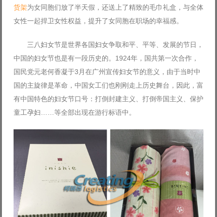
货架
为女同胞们放了半天假，还送上了精致的毛巾礼盒，与全体
Log in with Facebook
女性一起捍卫女性权益，提升了女同胞在职场的幸福感。
Forgot your password?
Forgot your username?
三八妇女节是世界各国妇女争取和平、平等、发展的节日，
中国的妇女节也是有一段历史的。1924年，国共第一次合作，
国民党元老何香凝于3月在广州宣传妇女节的意义，由于当时中
国的主旋律是革命，中国女工们也刚刚走上历史舞台，因此，富
有中国特色的妇女节口号：打倒封建主义、打倒帝国主义、保护
童工孕妇……等全部出现在游行标语中。