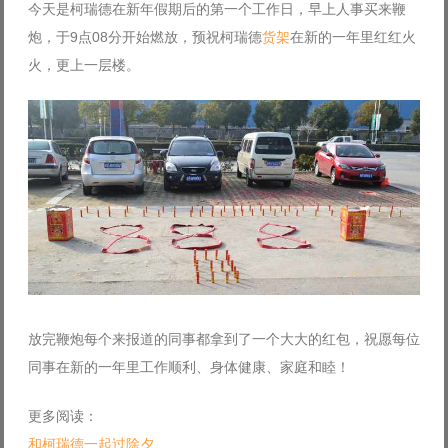
今天是柯瑞德在新年假期后的第一个工作日，早上人事买来鞭
Log in with Facebook
炮，于9点08分开始燃放，预祝柯瑞德
货架
在新的一年里红红火
Forgot your password?
火，更上一层楼。
Forgot your username?
放完鞭炮每个来报道的同事都拿到了一个大大的红包，祝愿每位
同事在新的一年里工作顺利、身体健康、家庭和睦！
更多阅读：
和柯瑞德一起过除夕