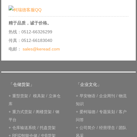
精于品质，诚于价格。
热线：0512-66326299
传真：0512-66183040
电邮：
sales@keread.com
「仓储货架」
「企业文化」
+
重型货架
/
模具架
/
立体仓
+
早安物语
/
企业周刊
/
物流
库
知识
+
重力式货架
/
阁楼货架
/
钢
+
爱柯瑞德
/
专题策划
/
客户
平台
问答
+
仓库输送系统
/
托盘货架
+
公司简介
/
经营理念
/
团队
+
RFID智能仓储
/
中B货架
风采