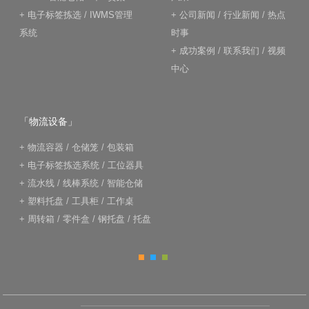
+
电子标签拣选
/
IWMS管理
+
公司新闻
/
行业新闻
/
热点
系统
时事
+
成功案例
/
联系我们
/
视频
中心
「物流设备」
+
物流容器
/
仓储笼
/
包装箱
+
电子标签拣选系统
/
工位器具
+
流水线
/
线棒系统
/
智能仓储
+
塑料托盘
/
工具柜
/
工作桌
+
周转箱
/
零件盒
/
钢托盘
/
托盘