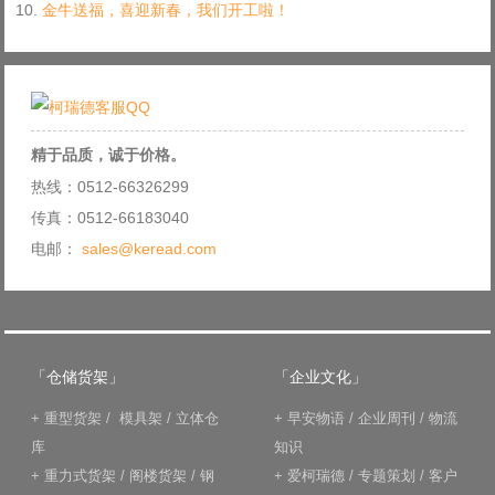
金牛送福，喜迎新春，我们开工啦！
精于品质，诚于价格。
热线：0512-66326299
传真：0512-66183040
电邮：
sales@keread.com
「仓储货架」
「企业文化」
+
重型货架
/
模具架
/
立体仓
+
早安物语
/
企业周刊
/
物流
库
知识
+
重力式货架
/
阁楼货架
/
钢
+
爱柯瑞德
/
专题策划
/
客户