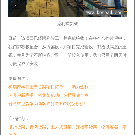
流利式货架
目前，该项目已经顺利竣工，并完成验收！在整个合作过程中，
我们都积极配合，从方案设计到项目完成验收，都给以高度的重
视，并且为了不影响客户双十一前投入使用，我们只用了两天时
间便完成了安装。
更多阅读：
柯瑞德再签重型货架项目订单——助力金秋
老客户新需求：密集架成功打造档案储存室
普通重型货架为新客户打造100%拣选仓库
产品推荐：
滁州货架
、
青岛货架
、
重力式货架
、
穿梭车货架
、
物流容器
、
零