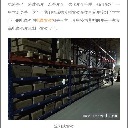
始筹备了，筹建仓库，准备库存，优化库存管理，都想在双十一
Log in with Facebook
中大展身手，这不，我们柯瑞德苏州货架在数月前便接到了大大
Forgot your password?
Forgot your username?
小小的电商咨询
电商货架
相关事宜，其中较为典型的便是一家食
品电商仓库规划与货架设计。
流利式货架