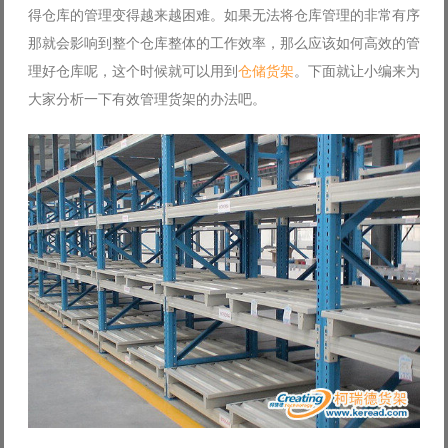
得仓库的管理变得越来越困难。如果无法将仓库管理的非常有序
Log in with Facebook
那就会影响到整个仓库整体的工作效率，那么应该如何高效的管
Forgot your password?
Forgot your username?
理好仓库呢，这个时候就可以用到
仓储货架
。下面就让小编来为
大家分析一下有效管理货架的办法吧。