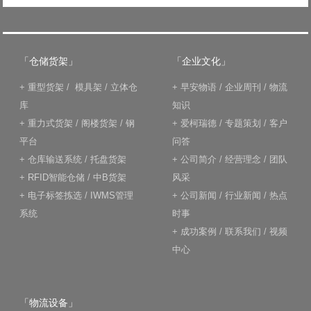
「仓储货架」
「企业文化」
+
重型货架
/
模具架
/
立体仓
+
早安物语
/
企业周刊
/
物流
库
知识
+
重力式货架
/
阁楼货架
/
钢
+
爱柯瑞德
/
专题策划
/
客户
平台
问答
+
仓库输送系统
/
托盘货架
+
公司简介
/
经营理念
/
团队
+
RFID智能仓储
/
中B货架
风采
+
电子标签拣选
/
IWMS管理
+
公司新闻
/
行业新闻
/
热点
系统
时事
+
成功案例
/
联系我们
/
视频
中心
「物流设备」