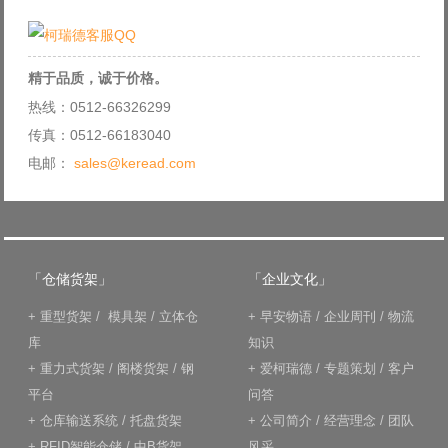
精于品质，诚于价格。
热线：0512-66326299
传真：0512-66183040
电邮：
sales@keread.com
「仓储货架」
「企业文化」
+
重型货架
/
模具架
/
立体仓
+
早安物语
/
企业周刊
/
物流
库
知识
+
重力式货架
/
阁楼货架
/
钢
+
爱柯瑞德
/
专题策划
/
客户
平台
问答
+
仓库输送系统
/
托盘货架
+
公司简介
/
经营理念
/
团队
+
RFID智能仓储
/
中B货架
风采