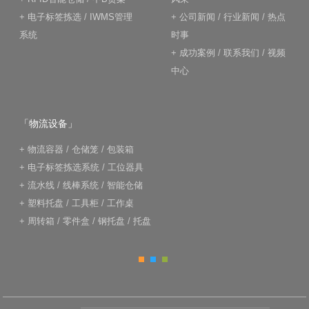
+
电子标签拣选
/
IWMS管理
+
公司新闻
/
行业新闻
/
热点
系统
时事
+
成功案例
/
联系我们
/
视频
中心
「物流设备」
+
物流容器
/
仓储笼
/
包装箱
+
电子标签拣选系统
/
工位器具
+
流水线
/
线棒系统
/
智能仓储
+
塑料托盘
/
工具柜
/
工作桌
+
周转箱
/
零件盒
/
钢托盘
/
托盘