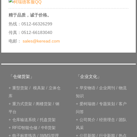
精于品质，诚于价格。
热线：0512-66326299
传真：0512-66183040
电邮：
sales@keread.com
「仓储货架」
「企业文化」
+
重型货架
/
模具架
/
立体仓
+
早安物语
/
企业周刊
/
物流
库
知识
+
重力式货架
/
阁楼货架
/
钢
+
爱柯瑞德
/
专题策划
/
客户
平台
问答
+
仓库输送系统
/
托盘货架
+
公司简介
/
经营理念
/
团队
+
RFID智能仓储
/
中B货架
风采
+
电子标签拣选
/
IWMS管理
+
公司新闻
/
行业新闻
/
热点