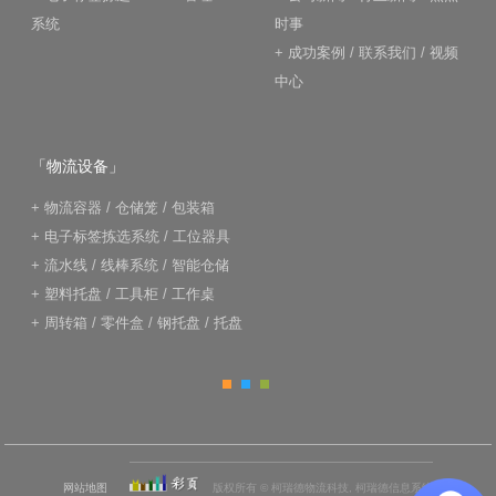
系统
时事
+
成功案例
/
联系我们
/
视频
中心
「物流设备」
+
物流容器
/
仓储笼
/
包装箱
+
电子标签拣选系统
/
工位器具
+
流水线
/
线棒系统
/
智能仓储
+
塑料托盘
/
工具柜
/
工作桌
+
周转箱
/
零件盒
/
钢托盘
/
托盘
网站地图
版权所有 © 柯瑞德物流科技, 柯瑞德信息系统