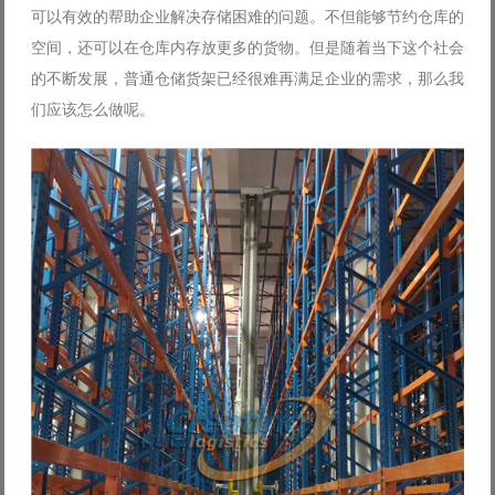
可以有效的帮助企业解决存储困难的问题。不但能够节约仓库的
Log in with Facebook
空间，还可以在仓库内存放更多的货物。但是随着当下这个社会
Forgot your password?
Forgot your username?
的不断发展，普通仓储货架已经很难再满足企业的需求，那么我
们应该怎么做呢。