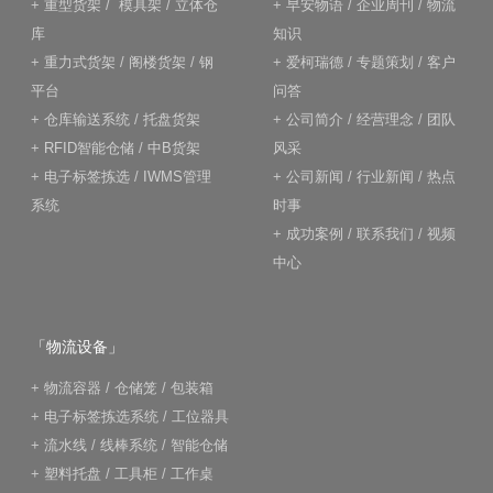
+
重型货架
/
模具架
/
立体仓
+
早安物语
/
企业周刊
/
物流
库
知识
+
重力式货架
/
阁楼货架
/
钢
+
爱柯瑞德
/
专题策划
/
客户
平台
问答
+
仓库输送系统
/
托盘货架
+
公司简介
/
经营理念
/
团队
+
RFID智能仓储
/
中B货架
风采
+
电子标签拣选
/
IWMS管理
+
公司新闻
/
行业新闻
/
热点
系统
时事
+
成功案例
/
联系我们
/
视频
中心
「物流设备」
+
物流容器
/
仓储笼
/
包装箱
+
电子标签拣选系统
/
工位器具
+
流水线
/
线棒系统
/
智能仓储
+
塑料托盘
/
工具柜
/
工作桌