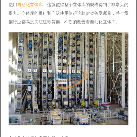
使用
自动化立体库
，这就使得整个立体库的规模得到了非常大的
Log in with Facebook
提升。立体库的推广和广泛使用使得这款货架备受瞩目，整个货
Forgot your password?
Forgot your username?
架行业都高度关注这款货架，不断的改善着自动化立体库。