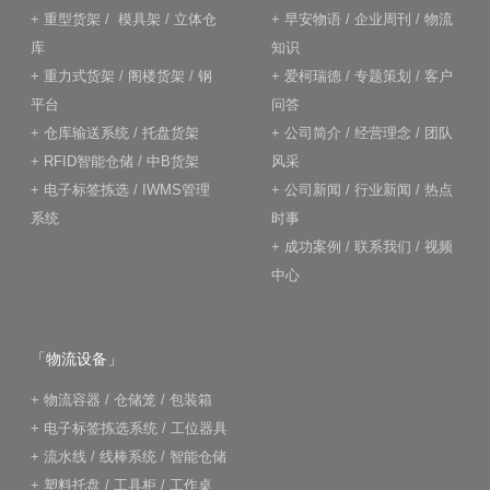
+
重型货架
/
模具架
/
立体仓
+
早安物语
/
企业周刊
/
物流
库
知识
+
重力式货架
/
阁楼货架
/
钢
+
爱柯瑞德
/
专题策划
/
客户
平台
问答
+
仓库输送系统
/
托盘货架
+
公司简介
/
经营理念
/
团队
+
RFID智能仓储
/
中B货架
风采
+
电子标签拣选
/
IWMS管理
+
公司新闻
/
行业新闻
/
热点
系统
时事
+
成功案例
/
联系我们
/
视频
中心
「物流设备」
+
物流容器
/
仓储笼
/
包装箱
+
电子标签拣选系统
/
工位器具
+
流水线
/
线棒系统
/
智能仓储
+
塑料托盘
/
工具柜
/
工作桌