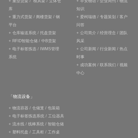
+
重型货架
/
模具架
/
立体仓
+
早安物语
/
企业周刊
/
物流
库
知识
+
重力式货架
/
阁楼货架
/
钢
+
爱柯瑞德
/
专题策划
/
客户
平台
问答
+
仓库输送系统
/
托盘货架
+
公司简介
/
经营理念
/
团队
+
RFID智能仓储
/
中B货架
风采
+
电子标签拣选
/
IWMS管理
+
公司新闻
/
行业新闻
/
热点
系统
时事
+
成功案例
/
联系我们
/
视频
中心
「物流设备」
+
物流容器
/
仓储笼
/
包装箱
+
电子标签拣选系统
/
工位器具
+
流水线
/
线棒系统
/
智能仓储
+
塑料托盘
/
工具柜
/
工作桌