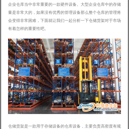
企业仓库当中非常重要的一款硬件设备。大型企业仓库中的存储
Log in with Facebook
量是非常大的，如果没有优秀的管理设备那么整个仓库的管理将
Forgot your password?
Forgot your username?
会变得非常困难，下面就让我们一起分析一下仓储货架对于市场
有着怎样的重要性吧。
仓储货架是一款用于存储设备的仓库设备，主要负责高密度有规