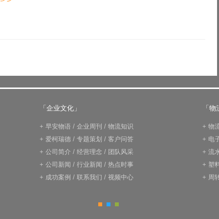
「企业文化」
「物
+
早安物语
/
企业周刊
/
物流知识
+
物
+
爱柯瑞德
/
专题策划
/
客户问答
+
电
+
公司简介
/
经营理念
/
团队风采
+
流
+
公司新闻
/
行业新闻
/
热点时事
+
塑
+
成功案例
/
联系我们
/
视频中心
+
周