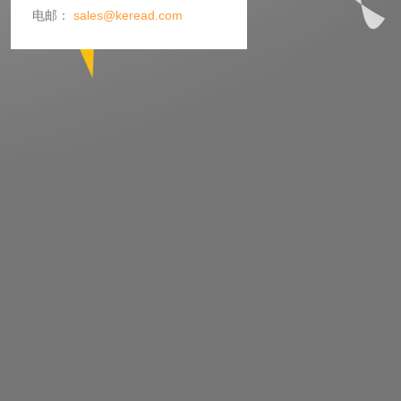
电邮：
sales@keread.com