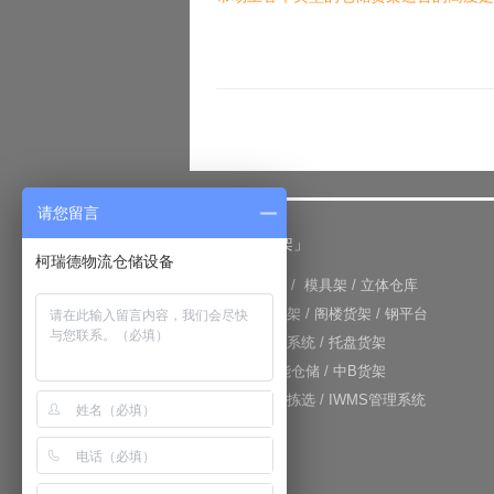
请您留言
「仓储货架」
柯瑞德物流仓储设备
+
重型货架
/
模具架
/
立体仓库
+
重力式货架
/
阁楼货架
/
钢平台
+
仓库输送系统
/
托盘货架
+
RFID智能仓储
/
中B货架
+
电子标签拣选
/
IWMS管理系统