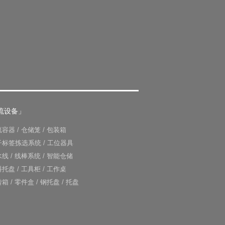
流设备」
流容器
/
仓储笼
/
包装箱
子标签拣选系统
/
工位器具
水线
/
线棒系统
/
智能仓储
料托盘
/
工具柜
/
工作桌
转箱
/
零件盒
/
钢托盘
/
托盘