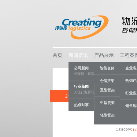
首页
新闻资讯
产品展示
工程案
公司新闻
智能仓储
企业客
柯瑞德，新闻资讯
仓储货架
热销产
行业新闻
重型货架
关注行业新闻，推动行业发展。
物流容器
行业应
24 JUL
密集存储货架
中型货架
热点时事
车间设备
销售地
轻型货架
线棒系统
Category:
行