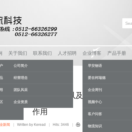
例
关于我们
联系我们
人才招聘
企业博客
产品手册
户
公司简介
早安物语
品
经营理念
爱在柯瑞德
用
团队风采
企业周刊
在市场上的广泛运用以及能够发挥的
区
企业资质
视频中心
作用
客户问答
业新闻
Written by Keread
Hits: 3446
24 Jul
物流知识