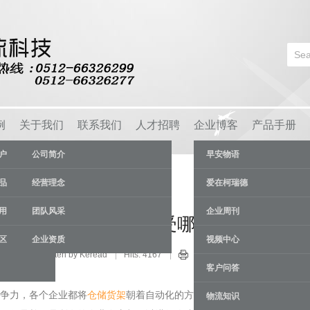
例
关于我们
联系我们
人才招聘
企业博客
产品手册
户
公司简介
早安物语
品
经营理念
爱在柯瑞德
用
团队风采
企业周刊
自动化改造的时候会受哪些因素影响
区
企业资质
视频中心
业新闻
Written by Keread
Hits: 4167
01 Aug
客户问答
争力，各个企业都将
仓储货架
朝着自动化的方向进行改造，这样做的
物流知识