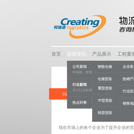
首页
新闻资讯
产品展示
工程案
公司新闻
智能仓储
企业客
柯瑞德，新闻资讯
仓储货架
热销产
行业新闻
重型货架
关注行业新闻，推动行业发展。
物流容器
行业应
01 AUG
企业仓库进行
中型货架
热点时事
车间设备
销售地
Category:
行
轻型货架
线棒系统
现在市场上的各个企业为了提升企业的竞