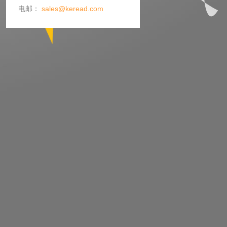
电邮：
sales@keread.com