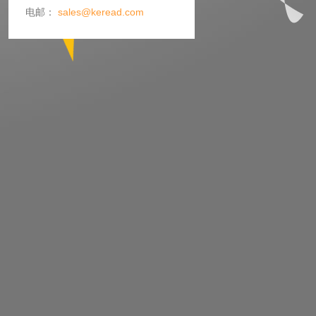
电邮：
sales@keread.com