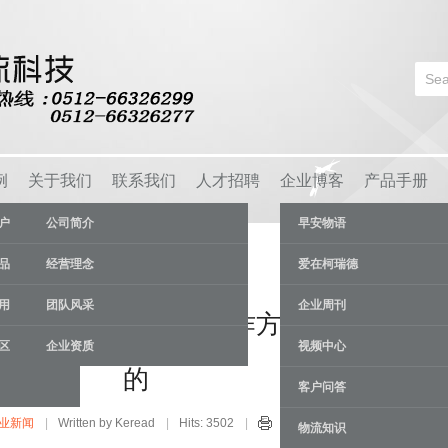
例
关于我们
联系我们
人才招聘
企业博客
产品手册
户
公司简介
早安物语
品
经营理念
爱在柯瑞德
用
团队风采
企业周刊
什么突出的特点，工作方式是什么样
区
企业资质
视频中心
的
客户问答
业新闻
Written by Keread
Hits: 3502
13 Aug
物流知识