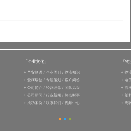
「企业文化」
「物
+
早安物语
/
企业周刊
/
物流知识
+
物
+
爱柯瑞德
/
专题策划
/
客户问答
+
电
+
公司简介
/
经营理念
/
团队风采
+
流
+
公司新闻
/
行业新闻
/
热点时事
+
塑
+
成功案例
/
联系我们
/
视频中心
+
周