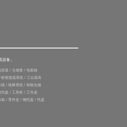
流设备」
流容器
/
仓储笼
/
包装箱
子标签拣选系统
/
工位器具
水线
/
线棒系统
/
智能仓储
料托盘
/
工具柜
/
工作桌
转箱
/
零件盒
/
钢托盘
/
托盘