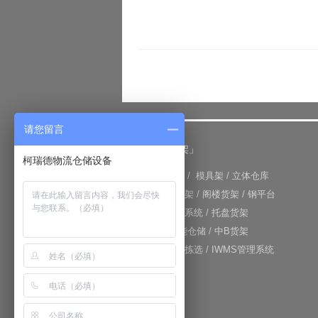
请您留言
「仓储货架」
柯瑞德物流仓储设备
+
重型货架
/
模具架
/
立体仓库
+
重力式货架
/
阁楼货架
/
钢平台
+
仓库输送系统
/
托盘货架
+
RFID智能仓储
/
中B货架
+
电子标签拣选
/
IWMS管理系统