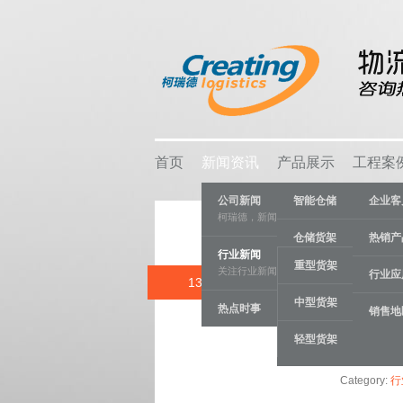
首页
新闻资讯
产品展示
工程案
公司新闻
智能仓储
企业客
柯瑞德，新闻资讯
仓储货架
热销产
行业新闻
重型货架
关注行业新闻，推动行业发展。
物流容器
行业应
13 AUG
穿梭车货架有
中型货架
热点时事
车间设备
销售地
轻型货架
线棒系统
Category:
行